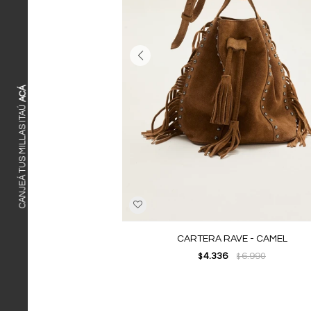
ACÁ
CANJEÁ TUS MILLAS ITAÚ
CARTERA RAVE - CAMEL
4.336
6.990
$
$