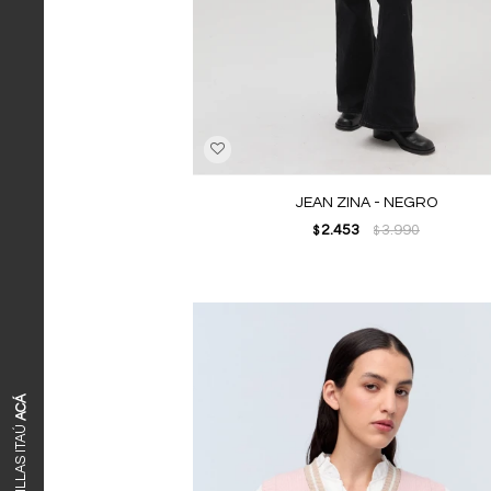
JEAN ZINA - NEGRO
2.453
3.990
$
$
ACÁ