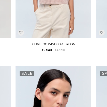
CHALECO WINDSOR - ROSA
2.943
4.990
$
$