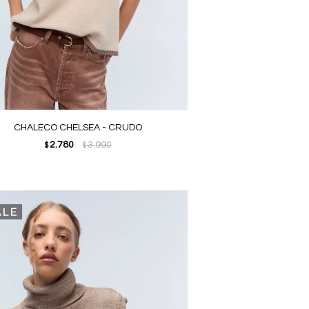
CHALECO CHELSEA - CRUDO
2.780
3.990
$
$