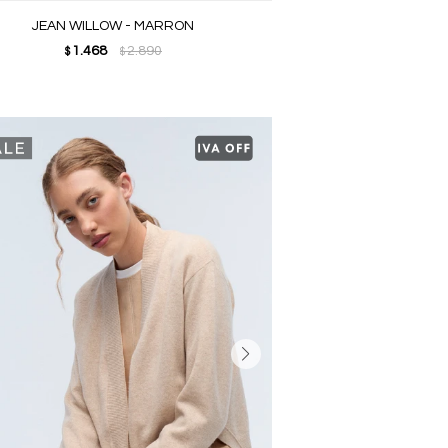
JEAN WILLOW - MARRON
1.468
2.890
$
$