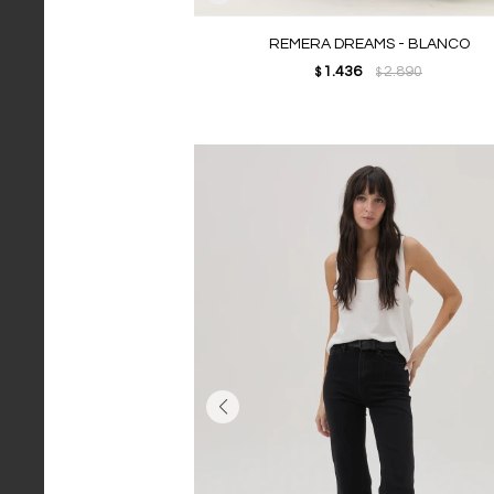
REMERA DREAMS - BLANCO
1.436
2.890
$
$