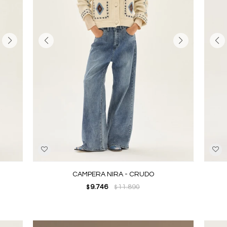
CAMPERA NIRA - CRUDO
9.746
11.890
$
$