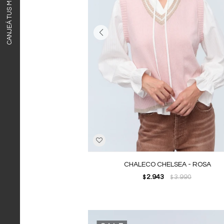
CANJEÁ TUS MILLAS ITAÚ
CHALECO CHELSEA - ROSA
2.943
3.990
$
$