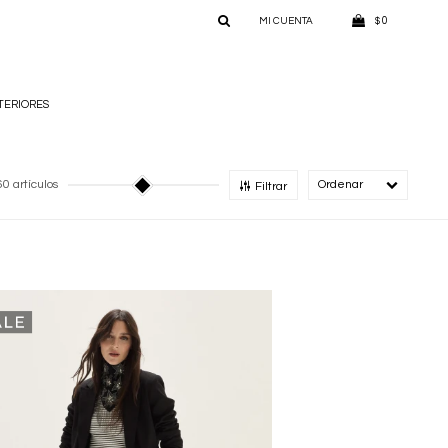
0
$
TERIORES
0 artículos
Recomendado
Filtrar