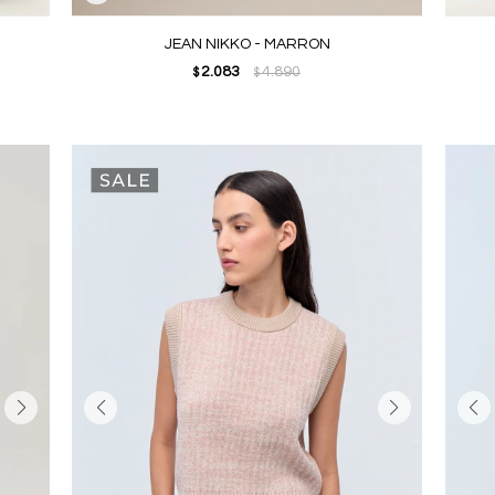
JEAN NIKKO - MARRON
2.083
4.890
$
$