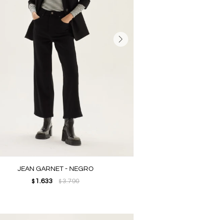
JEAN GARNET - NEGRO
1.633
3.790
$
$