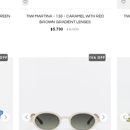
GREEN
TIWI MARTINA - 130 - CARAMEL WITH RED
TIW
BROWN GRADIENT LENSES
5.730
6.990
$
$