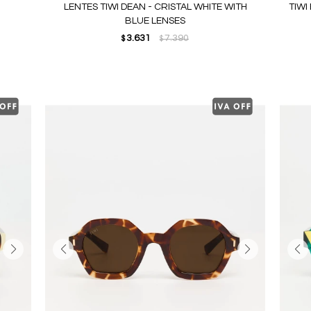
LENTES TIWI DEAN - CRISTAL WHITE WITH
TIWI
BLUE LENSES
3.631
7.390
$
$