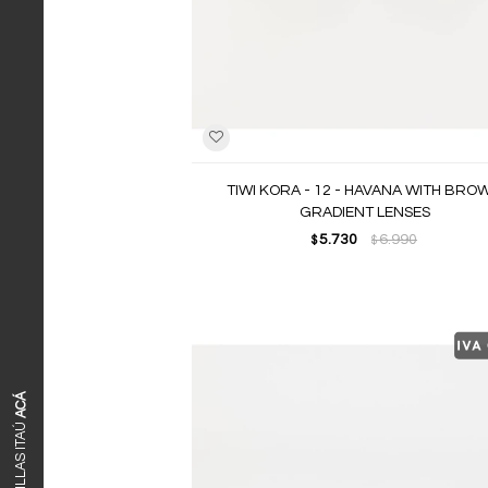
TIWI KORA - 12 - HAVANA WITH BRO
GRADIENT LENSES
5.730
6.990
$
$
ACÁ