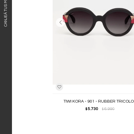
CANJEÁ TUS MILLAS ITAÚ
TIWI KORA - 901 - RUBBER TRICOL
5.730
6.990
$
$