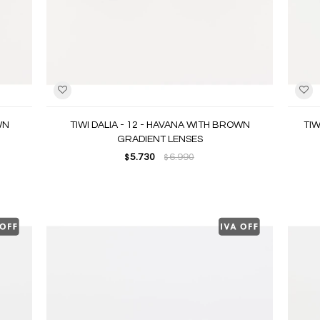
WN
TIWI DALIA - 12 - HAVANA WITH BROWN
TIW
GRADIENT LENSES
5.730
6.990
$
$