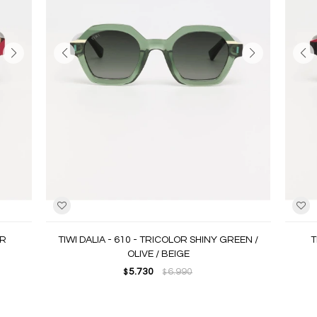
OR
TIWI DALIA - 610 - TRICOLOR SHINY GREEN /
T
OLIVE / BEIGE
5.730
6.990
$
$