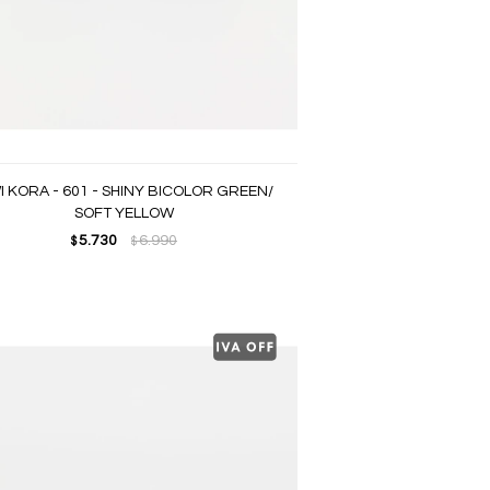
I KORA - 601 - SHINY BICOLOR GREEN/
SOFT YELLOW
5.730
6.990
$
$