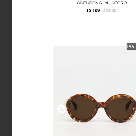
CINTURON SHAI - NEGRO
3.189
3.890
$
$