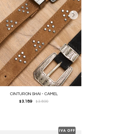
CINTURON SHAI - CAMEL
3.189
3.890
$
$