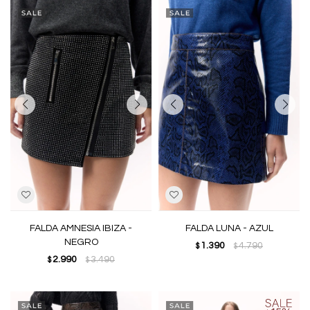
FALDA AMNESIA IBIZA -
FALDA LUNA - AZUL
NEGRO
1.390
4.790
$
$
2.990
3.490
$
$