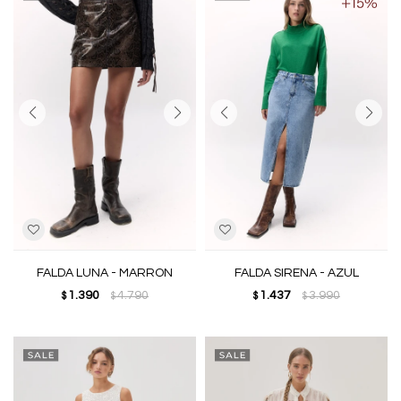
FALDA LUNA - MARRON
FALDA SIRENA - AZUL
1.390
4.790
1.437
3.990
$
$
$
$