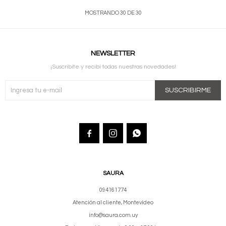
MOSTRANDO
30
DE
30
NEWSLETTER
¡Suscribite y recibí todas nuestras novedades!
SUSCRIBIRME



SAURA
094161774
Atención al cliente, Montevideo
info@saura.com.uy