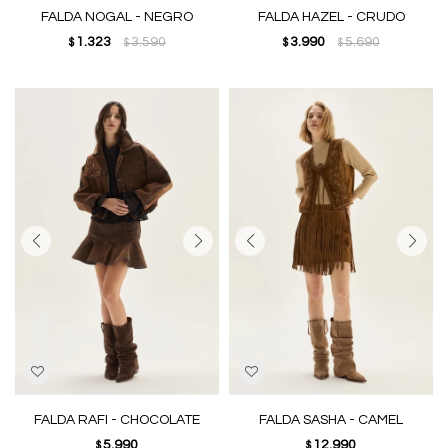
FALDA NOGAL - NEGRO
FALDA HAZEL - CRUDO
1.323
3.590
3.990
5.690
$
$
$
$
FALDA RAFI - CHOCOLATE
FALDA SASHA - CAMEL
5.990
12.990
$
$