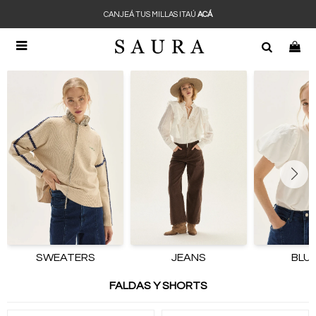
CANJEÁ TUS MILLAS ITAÚ
ACÁ

SWEATERS
JEANS
BLU
FALDAS Y SHORTS