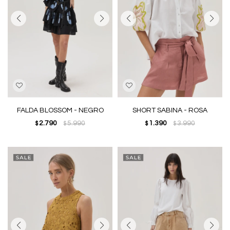
FALDA BLOSSOM - NEGRO
SHORT SABINA - ROSA
2.790
5.990
1.390
3.990
$
$
$
$