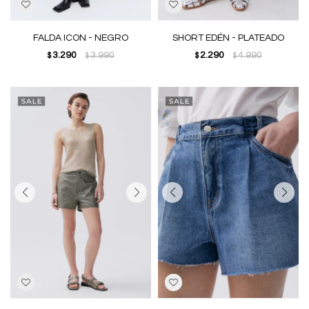
FALDA ICON - NEGRO
SHORT EDÉN - PLATEADO
3.290
3.990
2.290
4.990
$
$
$
$