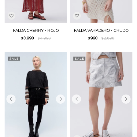
FALDA CHERRY - ROJO
FALDA VARADERO - CRUDO
3.990
4.990
990
2.890
$
$
$
$