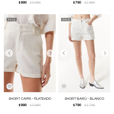
990
3.690
790
2.990
$
$
$
$
SHORT CAPRI - PLATEADO
SHORT BARÚ - BLANCO
990
3.990
790
2.790
$
$
$
$