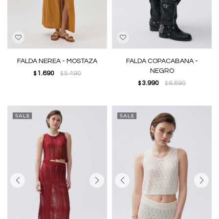
FALDA NEREA - MOSTAZA
FALDA COPACABANA -
NEGRO
1.690
5.490
$
$
3.990
6.890
$
$