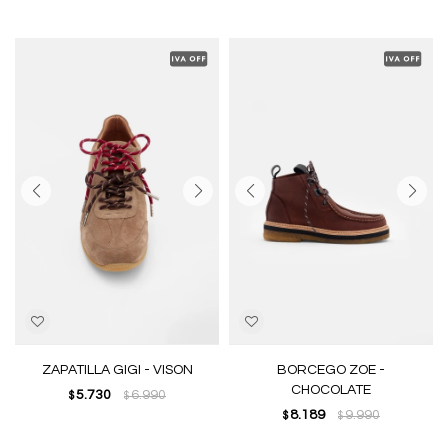
ZAPATILLA GIGI - VISON
BORCEGO ZOE -
CHOCOLATE
5.730
6.990
$
$
8.189
9.990
$
$