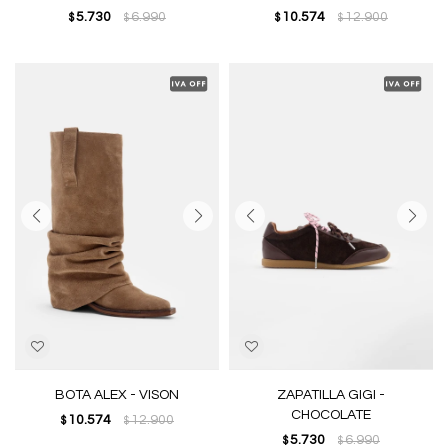
5.730
6.990
10.574
12.900
$
$
$
$
BOTA ALEX - VISON
ZAPATILLA GIGI -
CHOCOLATE
10.574
12.900
$
$
5.730
6.990
$
$