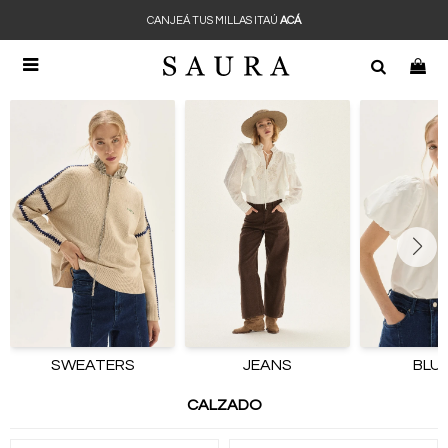
CANJEÁ TUS MILLAS ITAÚ
ACÁ

SWEATERS
JEANS
BLU
CALZADO