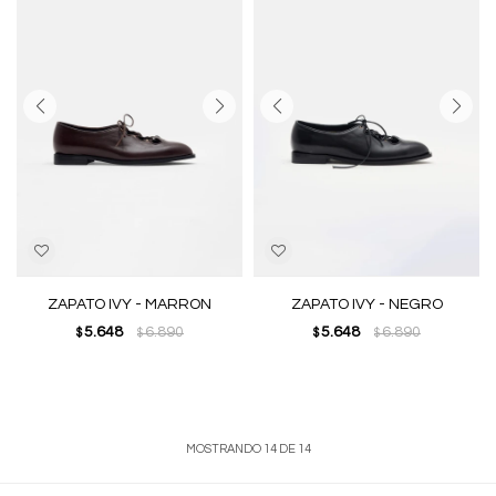
ZAPATO IVY - MARRON
ZAPATO IVY - NEGRO
5.648
6.890
5.648
6.890
$
$
$
$
MOSTRANDO
14
DE
14