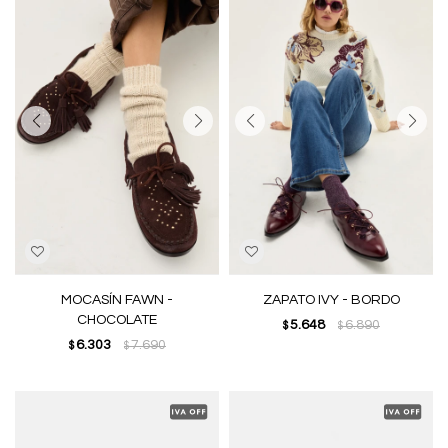
MOCASÍN FAWN -
ZAPATO IVY - BORDO
CHOCOLATE
5.648
6.890
$
$
6.303
7.690
$
$