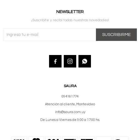
NEWSLETTER
¡Suscribite y recibí todas nuestras novedades!
SUSCRIBIRME



SAURA
094161774
Atención al cliente, Montevideo
info@saura.com.uy
De Lunes a Viernes de 9:00 a 17:00 hs.