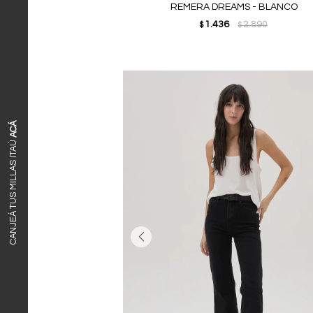
REMERA DREAMS - BLANCO
1.436
2.890
$
$
ACÁ
CANJEÁ TUS MILLAS ITAÚ