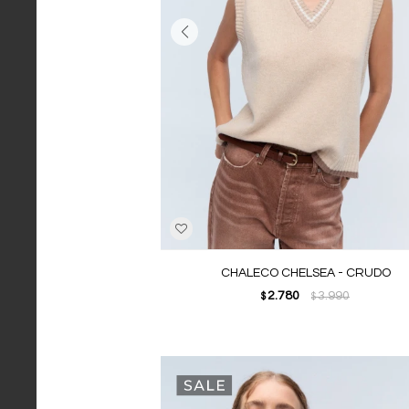
CHALECO CHELSEA - CRUDO
2.780
3.990
$
$