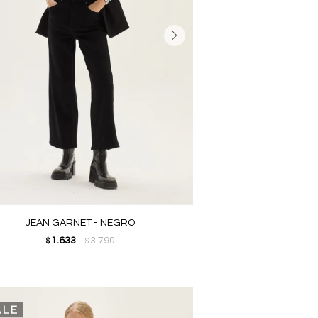
JEAN GARNET - NEGRO
1.633
3.790
$
$