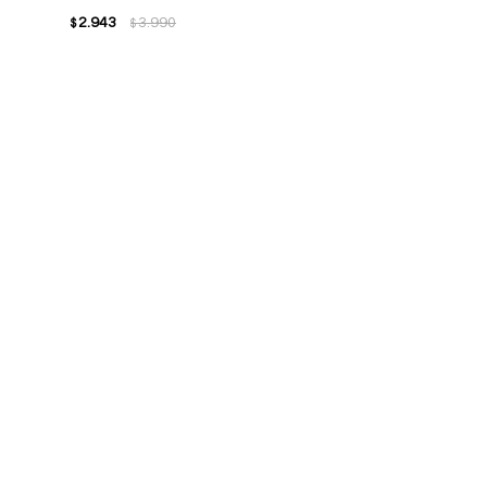
2.943
3.990
$
$