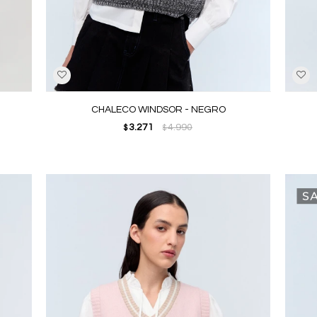
CHALECO WINDSOR - NEGRO
3.271
4.990
$
$