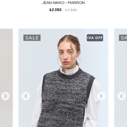
JEAN NIKKO - MARRON
2.083
4.890
$
$