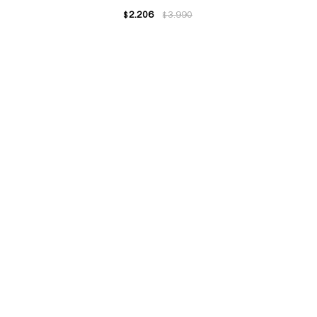
2.206
3.990
$
$