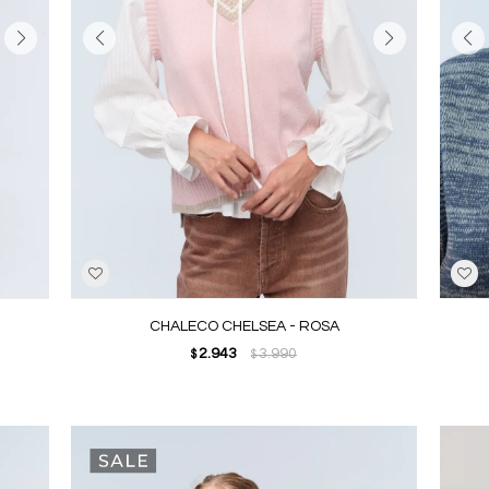
CHALECO CHELSEA - ROSA
2.943
3.990
$
$