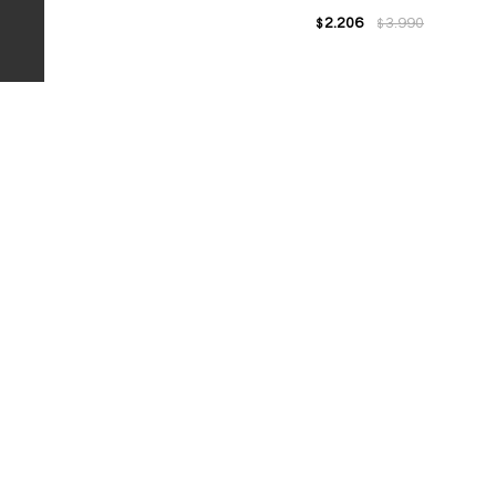
2.206
3.990
$
$