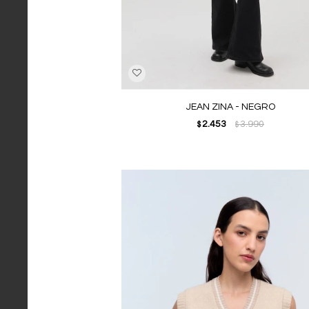
JEAN ZINA - NEGRO
2.453
3.990
$
$