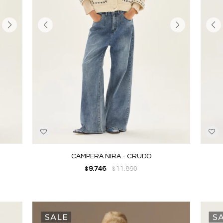
CAMPERA NIRA - CRUDO
9.746
11.890
$
$