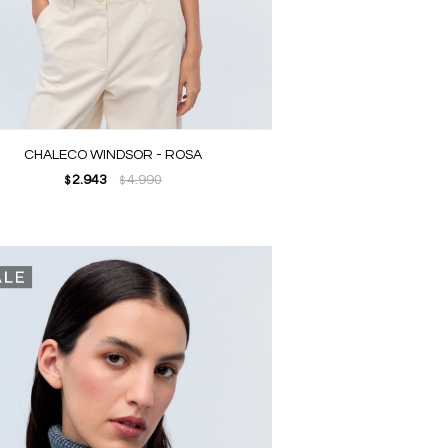
CHALECO WINDSOR - ROSA
2.943
4.990
$
$