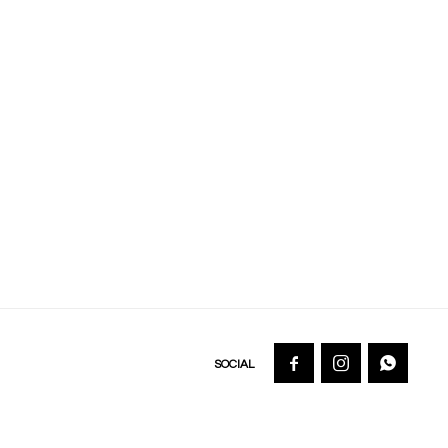


