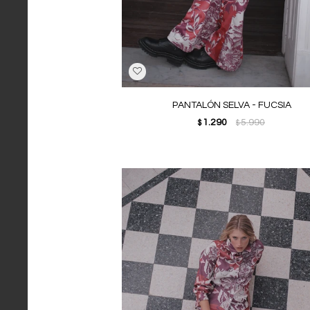
PANTALÓN SELVA - FUCSIA
1.290
5.990
$
$