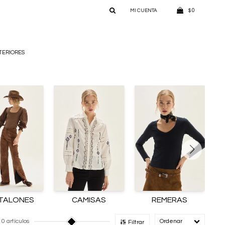
0
$
TERIORES
TALONES
CAMISAS
REMERAS
10 artículos
Recomendado
Filtrar