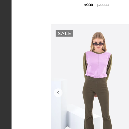
990
2.990
$
$