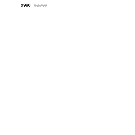
990
2.790
$
$