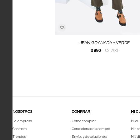
JEAN GRANADA - VERDE
990
2.790
$
$
NOSOTROS
COMPRAR
MI C
La empresa
Como comprar
Mi cu
Contacto
Condiciones de compra
Mis 
Tiendas
Envíos y devoluciones
Mis d