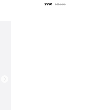
990
2.890
$
$