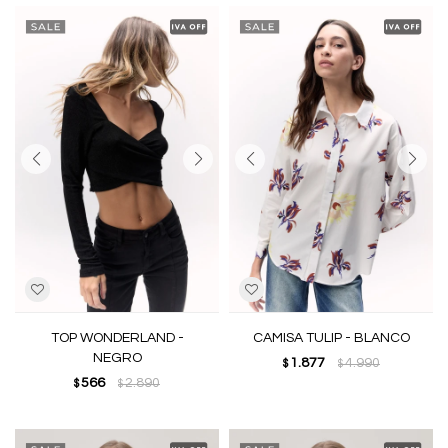
TOP WONDERLAND -
CAMISA TULIP - BLANCO
NEGRO
1.877
4.990
$
$
566
2.890
$
$