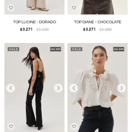
TOP LUCINE - DORADO
TOP DIANE - CHOCOLATE
3.271
5.290
3.271
5.990
$
$
$
$