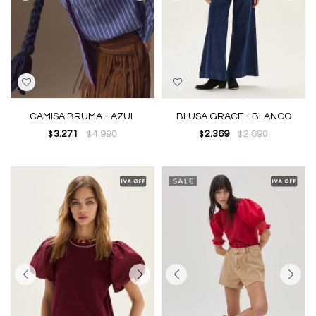
CAMISA BRUMA - AZUL
BLUSA GRACE - BLANCO
3.271
4.990
2.369
2.890
$
$
$
$