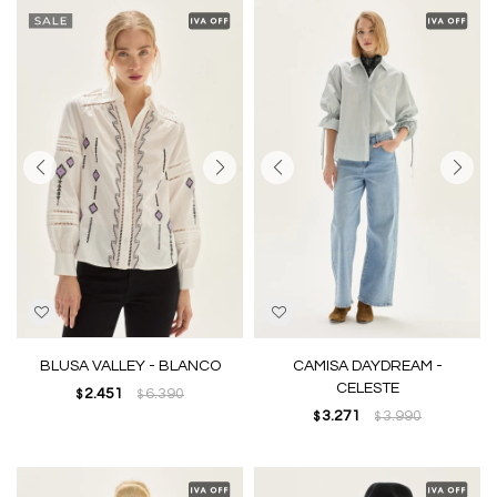
BLUSA VALLEY - BLANCO
CAMISA DAYDREAM -
CELESTE
2.451
6.390
$
$
3.271
3.990
$
$