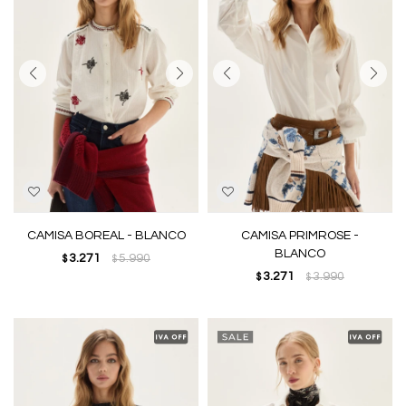
CAMISA BOREAL - BLANCO
CAMISA PRIMROSE -
BLANCO
3.271
5.990
$
$
3.271
3.990
$
$