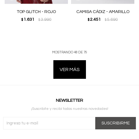
TOP GLITCH - ROJO
CAMISA CÁDIZ - AMARILLO
1.631
3.990
2.451
5.690
$
$
$
$
MOSTRANDO
48
DE
79
VER MÁS
NEWSLETTER
¡Suscribite y recibí todas nuestras novedades!
SUSCRIBIRME