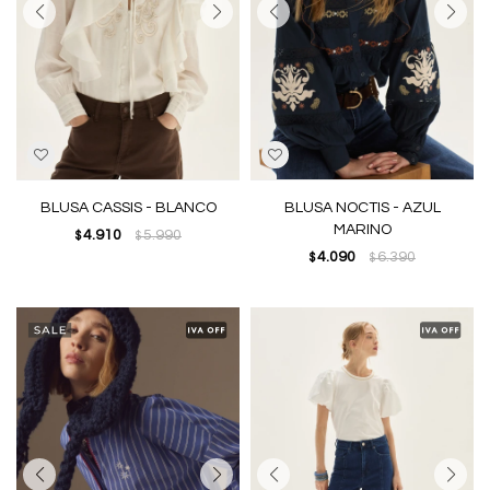
BLUSA CASSIS - BLANCO
BLUSA NOCTIS - AZUL
MARINO
4.910
5.990
$
$
4.090
6.390
$
$