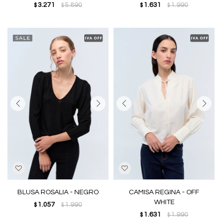
3.271
5.890
1.631
1.990
$
$
$
$
BLUSA ROSALIA - NEGRO
CAMISA REGINA - OFF
WHITE
1.057
1.990
$
$
1.631
1.990
$
$