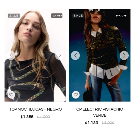
TOP NOCTILUCAS - NEGRO
TOP ELECTRIC PISTACHIO -
VERDE
1.385
4.990
$
$
1.139
4.990
$
$