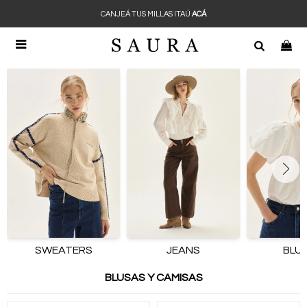
CANJEÁ TUS MILLAS ITAÚ
ACÁ

SWEATERS
JEANS
BLU
BLUSAS Y CAMISAS