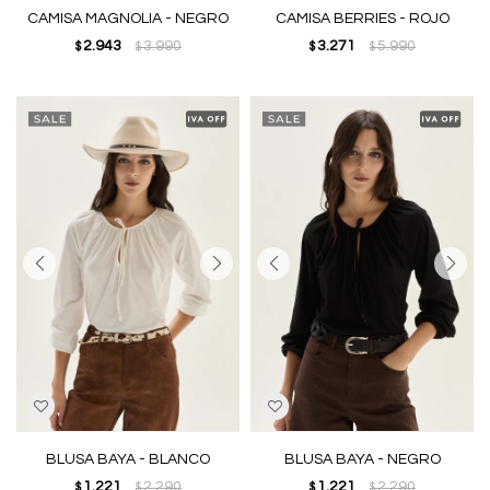
CAMISA MAGNOLIA - NEGRO
CAMISA BERRIES - ROJO
2.943
3.990
3.271
5.990
$
$
$
$
BLUSA BAYA - BLANCO
BLUSA BAYA - NEGRO
1.221
2.290
1.221
2.290
$
$
$
$