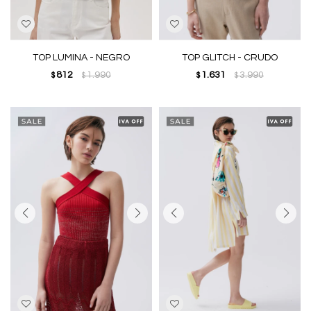
TOP LUMINA - NEGRO
TOP GLITCH - CRUDO
812
1.990
1.631
3.990
$
$
$
$