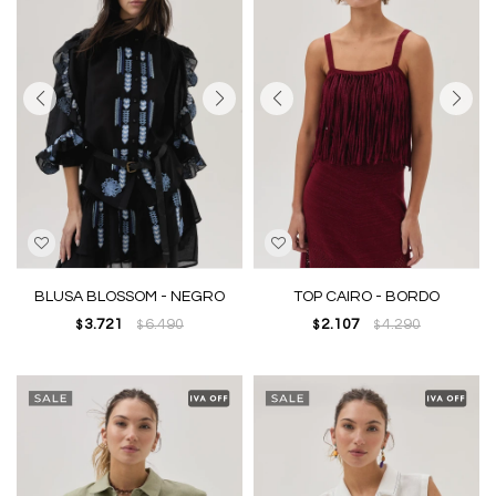
BLUSA BLOSSOM - NEGRO
TOP CAIRO - BORDO
3.721
6.490
2.107
4.290
$
$
$
$