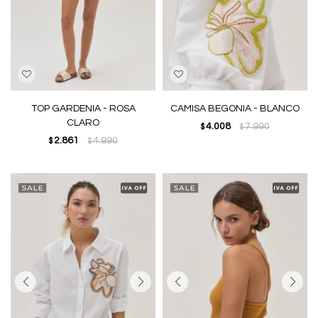
TOP GARDENIA - ROSA
CAMISA BEGONIA - BLANCO
CLARO
4.008
7.990
$
$
2.861
4.990
$
$