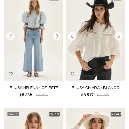
BLUSA HELENA - CELESTE
BLUSA CHIARA - BLANCO
5.238
6.390
3.517
4.290
$
$
$
$