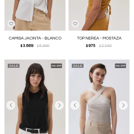
CAMISA JACINTA - BLANCO
TOP NEREA - MOSTAZA
3.869
8.990
975
3.590
$
$
$
$