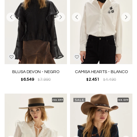
BLUSA DEVON - NEGRO
CAMISA HEARTS - BLANCO
6.549
7.990
2.451
4.490
$
$
$
$