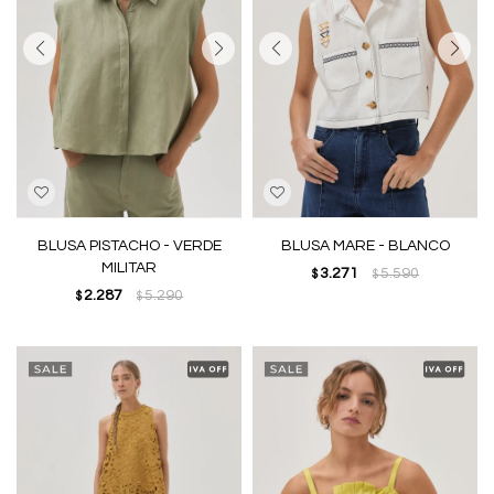
BLUSA PISTACHO - VERDE
BLUSA MARE - BLANCO
MILITAR
3.271
5.590
$
$
2.287
5.290
$
$