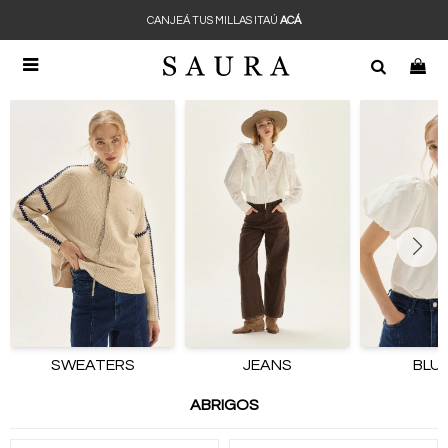
CANJEÁ TUS MILLAS ITAÚ
ACÁ

SWEATERS
JEANS
BLU
ABRIGOS