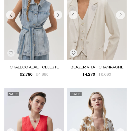
CHALECO ALAE - CELESTE
BLAZER VITA - CHAMPAGNE
2.790
4.990
4.270
8.690
$
$
$
$