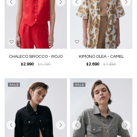
CHALECO SIROCCO - ROJO
KIMONO OLEA - CAMEL
2.990
4.790
2.690
7.990
$
$
$
$