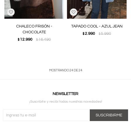
CHALECO FRISÓN -
TAPADO COOL - AZUL JEAN
CHOCOLATE
2.990
5.990
$
$
12.990
16.490
$
$
MOSTRANDO
24
DE
24
NEWSLETTER
¡Suscribite y recibí todas nuestras novedades!
SUSCRIBIRME