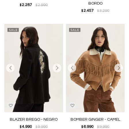
BORDO
2.287
2.990
$
$
2.457
3.290
$
$
BLAZER BREGO - NEGRO
BOMBER GINGER - CAMEL
4.990
9.990
6.990
9.990
$
$
$
$