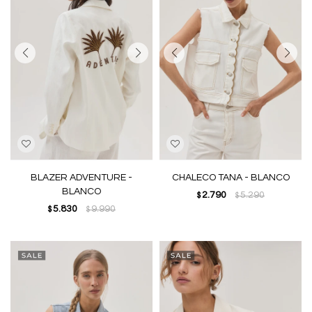
BLAZER ADVENTURE -
CHALECO TANA - BLANCO
BLANCO
2.790
5.290
$
$
5.830
9.990
$
$