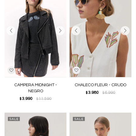
CAMPERA MIDNIGHT -
CHALECO FLEUR - CRUDO
NEGRO
3.980
6.990
$
$
3.990
11.590
$
$