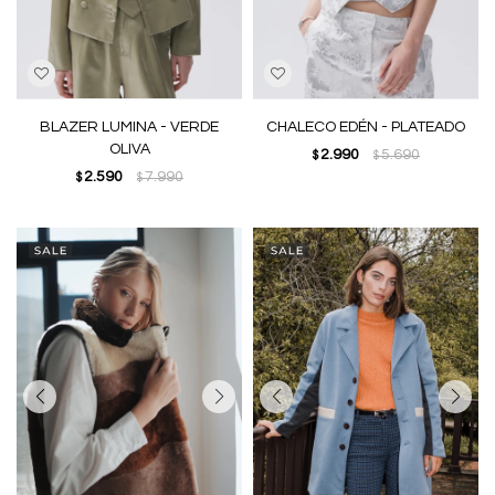
BLAZER LUMINA - VERDE
CHALECO EDÉN - PLATEADO
OLIVA
2.990
5.690
$
$
2.590
7.990
$
$