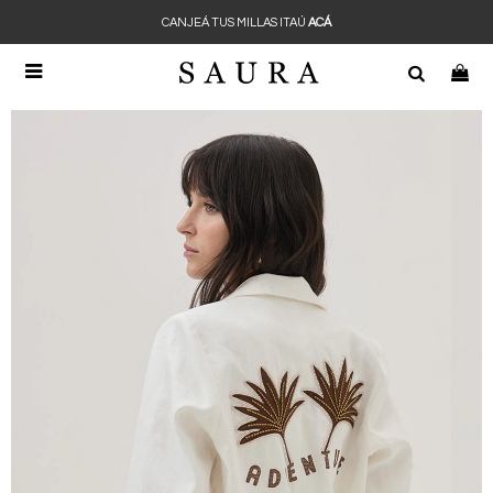
CANJEÁ TUS MILLAS ITAÚ
ACÁ
