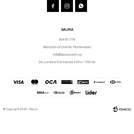



SAURA
094161774
Atención al cliente, Montevideo
info@saura.com.uy
De Lunes a Viernes de 9:00 a 17:00 hs.
© Copyright 2026 / Saura