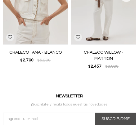
CHALECO TANA - BLANCO
CHALECO WILLOW -
MARRON
2.790
5.290
$
$
2.457
3.990
$
$
NEWSLETTER
¡Suscribite y recibí todas nuestras novedades!
SUSCRIBIRME