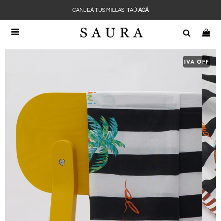
CANJEÁ TUS MILLAS ITAÚ
ACÁ
