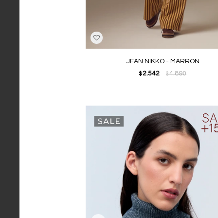
JEAN NIKKO - MARRON
2.542
4.890
$
$