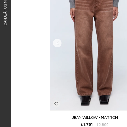
CANJEÁ TUS MILLAS ITAÚ
JEAN WILLOW - MARRON
1.791
2.890
$
$