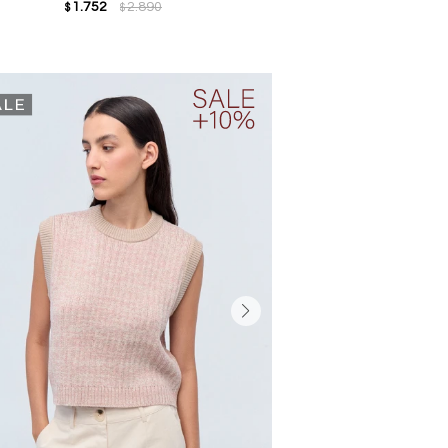
1.752
2.890
$
$