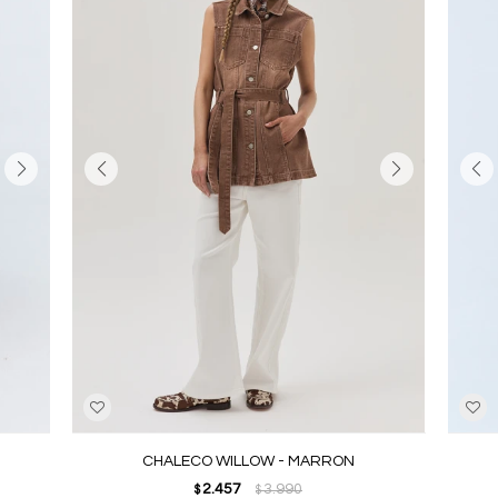
CHALECO WILLOW - MARRON
2.457
3.990
$
$