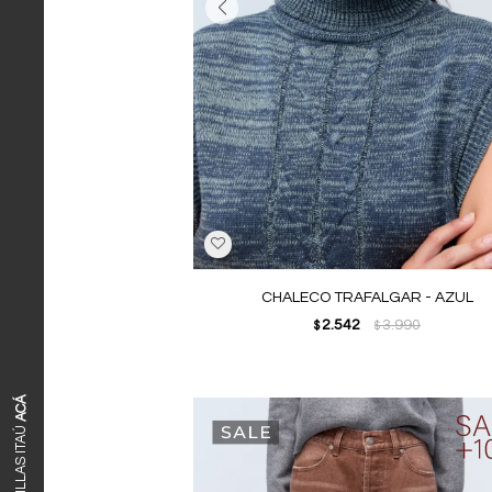
CHALECO TRAFALGAR - AZUL
2.542
3.990
$
$
ACÁ