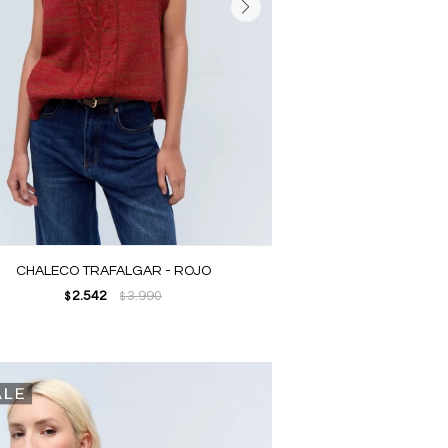
CHALECO TRAFALGAR - ROJO
2.542
3.990
$
$