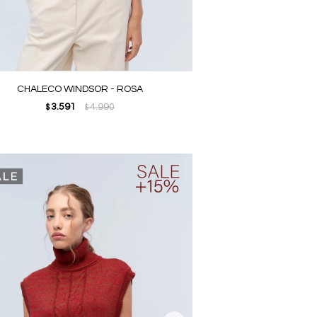
CHALECO WINDSOR - ROSA
3.591
4.990
$
$