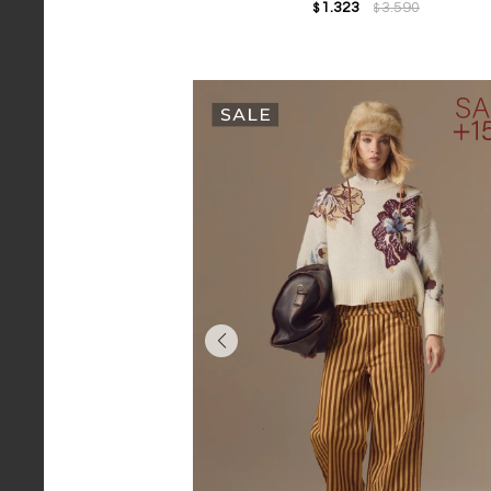
1.323
3.590
$
$