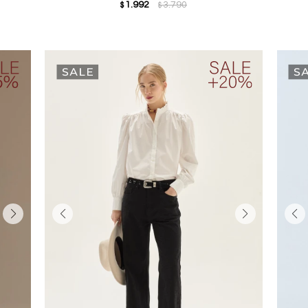
1.992
3.790
$
$