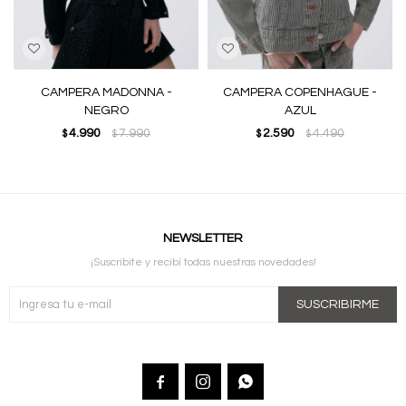
CAMPERA MADONNA -
CAMPERA COPENHAGUE -
NEGRO
AZUL
4.990
7.990
2.590
4.490
$
$
$
$
NEWSLETTER
¡Suscribite y recibí todas nuestras novedades!
SUSCRIBIRME


