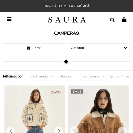
CANJEÁ TUS MILLAS ITAÚ
ACÁ

CAMPERAS
Recomendados
Filtrar
Quitar filtros
Filtrando por:
Vestimenta
Abrigos
Camperas