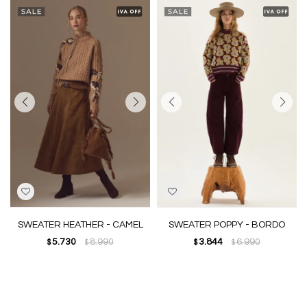
SWEATER HEATHER - CAMEL
SWEATER POPPY - BORDO
5.730
8.990
3.844
6.990
$
$
$
$