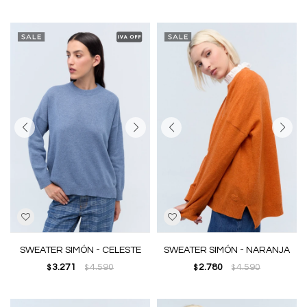
SWEATER SIMÓN - CELESTE
SWEATER SIMÓN - NARANJA
3.271
4.590
2.780
4.590
$
$
$
$