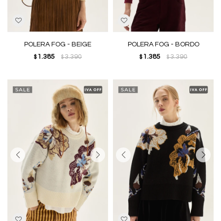
POLERA FOG - BEIGE
POLERA FOG - BORDO
1.385
3.390
1.385
3.390
$
$
$
$