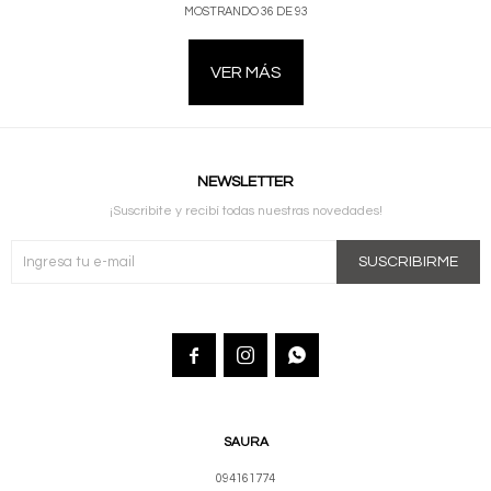
MOSTRANDO
36
DE
93
VER MÁS
NEWSLETTER
¡Suscribite y recibí todas nuestras novedades!
SUSCRIBIRME



SAURA
094161774