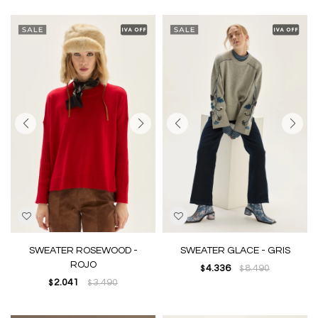
SWEATER ROSEWOOD -
SWEATER GLACE - GRIS
ROJO
4.336
8.490
$
$
2.041
3.490
$
$