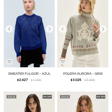
SWEATER FULGOR - AZUL
POLERA AURORA - GRIS
2.427
4.990
3.025
6.990
$
$
$
$