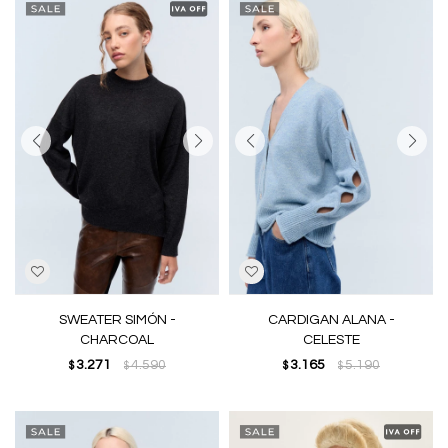
SWEATER SIMÓN -
CARDIGAN ALANA -
CHARCOAL
CELESTE
3.271
4.590
3.165
5.190
$
$
$
$