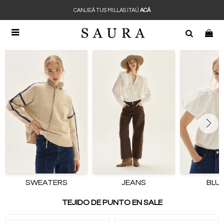
CANJEÁ TUS MILLAS ITAÚ
ACÁ

SWEATERS
JEANS
BLU
TEJIDO DE PUNTO EN SALE