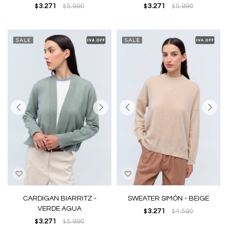
3.271
5.990
3.271
5.990
$
$
$
$
CARDIGAN BIARRITZ -
SWEATER SIMÓN - BEIGE
VERDE AGUA
3.271
4.590
$
$
3.271
5.990
$
$