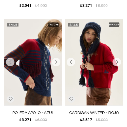
2.041
4.990
3.271
6.990
$
$
$
$
POLERA APOLO - AZUL
CARDIGAN WINTER - ROJO
3.271
6.990
3.517
5.990
$
$
$
$