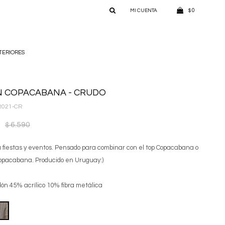
0
$
TERIORES
 COPACABANA - CRUDO
R021-CR
6.590
$
a fiestas y eventos. Pensado para combinar con el top Copacabana o
Copacabana. Producido en Uruguay:)
ón 45% acrílico 10% fibra metálica