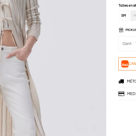
Talles en s
SM
M
PICKU
CAN
MÉT
MED