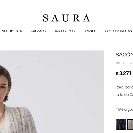
VESTIMENTA
CALZADO
ACCESORIOS
BRANDS
COLECCIONES AN
SACÓN
125U
3.271
$
Ideal par
la falda 
45% algod