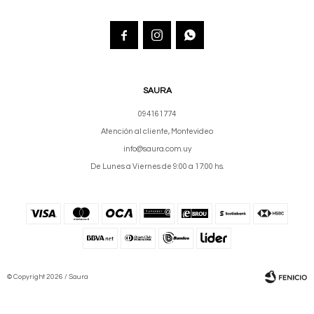



SAURA
094161774
Atención al cliente, Montevideo
info@saura.com.uy
De Lunes a Viernes de 9:00 a 17:00 hs.
© Copyright 2026 / Saura