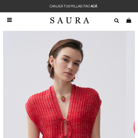
CANJEÁ TUS MILLAS ITAÚ
ACÁ
