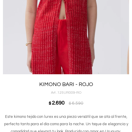
KIMONO BARI - ROJO
125UR009-RO
2.690
6.590
$
$
Este kimono tejido con lurex es una pieza versátil que se ata al frente,
perfecta tanto para el día como para la noche. Un toque de elegancia y
comodidad que elevará tu look. Producido con amor en Uruguay.