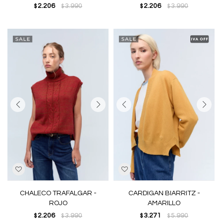
2.206
3.990
2.206
3.990
$
$
$
$
CHALECO TRAFALGAR -
CARDIGAN BIARRITZ -
ROJO
AMARILLO
2.206
3.990
3.271
5.990
$
$
$
$