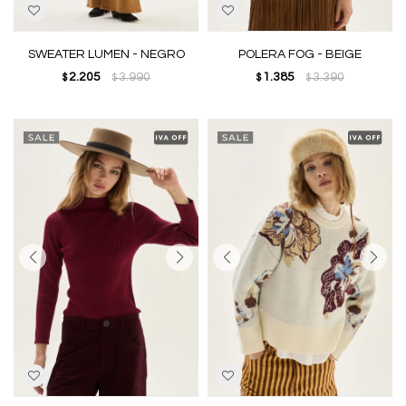
SWEATER LUMEN - NEGRO
POLERA FOG - BEIGE
2.205
3.990
1.385
3.390
$
$
$
$