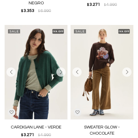
NEGRO
3.271
4.990
$
$
3.353
6.990
$
$
CARDIGAN LANE - VERDE
SWEATER GLOW -
CHOCOLATE
3.271
4.990
$
$