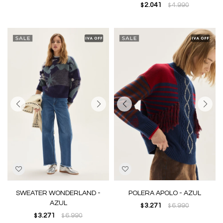
2.041
4.990
$
$
SWEATER WONDERLAND -
POLERA APOLO - AZUL
AZUL
3.271
6.990
$
$
3.271
6.990
$
$