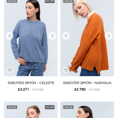
SWEATER SIMÓN - CELESTE
SWEATER SIMÓN - NARANJA
3.271
4.590
2.780
4.590
$
$
$
$