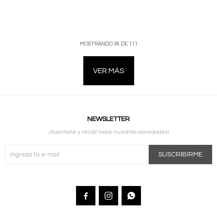
MOSTRANDO
36
DE
111
VER MÁS
NEWSLETTER
¡Suscribite y recibí todas nuestras novedades!
SUSCRIBIRME


