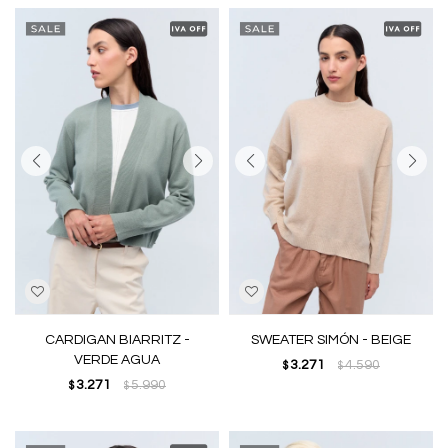
CARDIGAN BIARRITZ -
SWEATER SIMÓN - BEIGE
VERDE AGUA
3.271
4.590
$
$
3.271
5.990
$
$