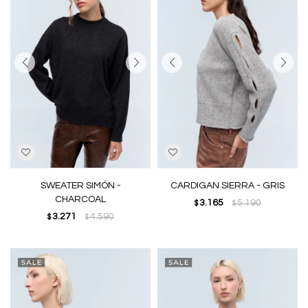
SWEATER SIMÓN -
CARDIGAN SIERRA - GRIS
CHARCOAL
3.165
5.190
$
$
3.271
4.590
$
$