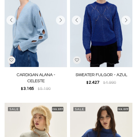
CARDIGAN ALANA -
SWEATER FULGOR - AZUL
CELESTE
2.427
4.990
$
$
3.165
5.190
$
$