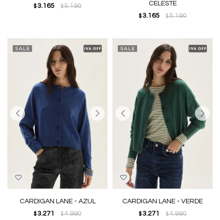
CELESTE
3.165
5.190
$
$
3.165
5.190
$
$
CARDIGAN LANE - AZUL
CARDIGAN LANE - VERDE
3.271
4.990
3.271
4.990
$
$
$
$