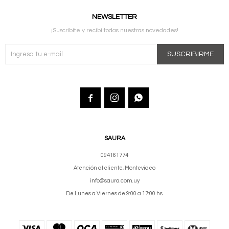
NEWSLETTER
¡Suscribite y recibí todas nuestras novedades!
SUSCRIBIRME



SAURA
094161774
Atención al cliente, Montevideo
info@saura.com.uy
De Lunes a Viernes de 9:00 a 17:00 hs.