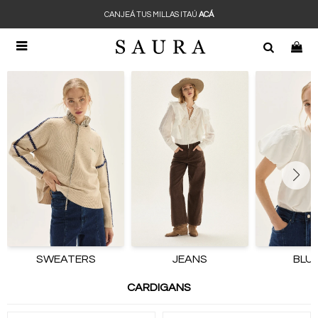
CANJEÁ TUS MILLAS ITAÚ
ACÁ

SWEATERS
JEANS
BLU
CARDIGANS