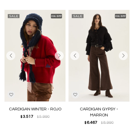
CARDIGAN WINTER - ROJO
CARDIGAN GYPSY -
MARRON
3.517
5.990
$
$
6.467
8.990
$
$