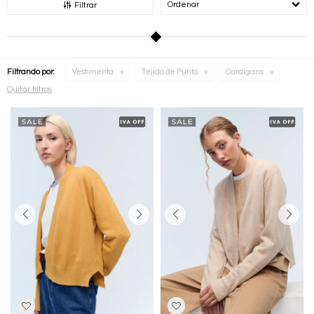
Recomendados
Filtrar
Filtrando por:
Vestimenta
Tejido de Punto
Cardigans
Quitar filtros