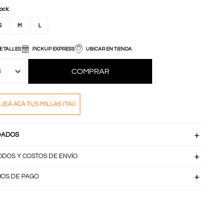
tock:
S
M
L
E TALLES
PICKUP EXPRESS
UBICAR EN TIENDA
COMPRAR
1
JEÁ ACÁ TUS MILLAS ITAÚ
DADOS
ODOS Y COSTOS DE ENVÍO
IOS DE PAGO