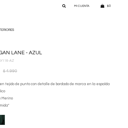
0
$
TERIORES
GAN LANE - AZUL
Y118-AZ
4.990
$
en tejido de punto con detalle de bordado de marca en la espalda
lico
 Merino
amida"