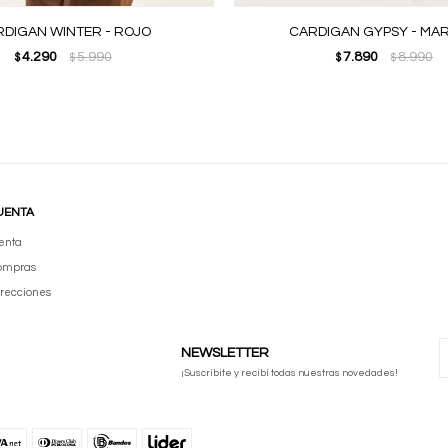
DIGAN WINTER - ROJO
CARDIGAN GYPSY - MA
4.290
5.990
7.890
8.990
$
$
$
$
UENTA
enta
compras
irecciones
NEWSLETTER
¡Suscribite y recibí todas nuestras novedades!