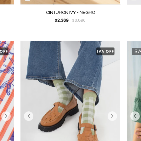
CINTURON IVY - NEGRO
2.369
3.890
$
$