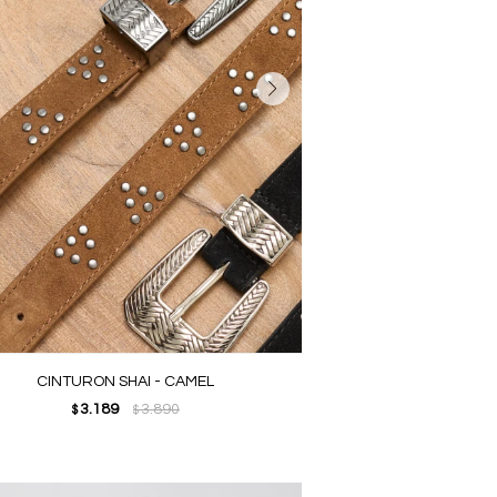
CINTURON SHAI - CAMEL
3.189
3.890
$
$