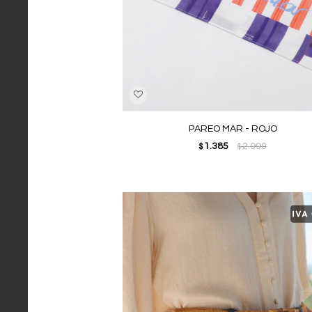
PAREO MAR - ROJO
1.385
2.990
$
$