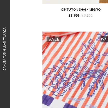
CINTURON SHAI - NEGRO
3.189
3.890
$
$
ACÁ
CANJEÁ TUS MILLAS ITAÚ