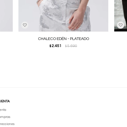
CHALECO EDÉN - PLATEADO
2.451
5.690
$
$
UENTA
enta
compras
irecciones