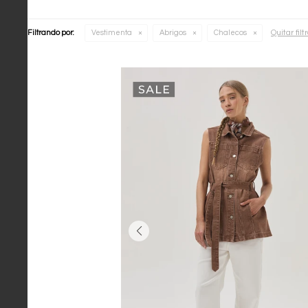
Quitar filt
Filtrando por:
Vestimenta
Abrigos
Chalecos