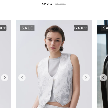
2.287
5.290
$
$