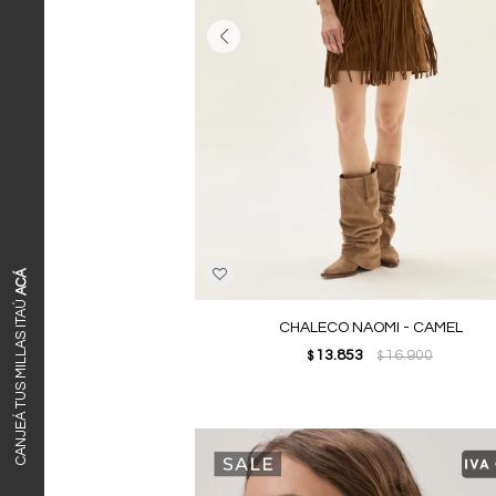
ACÁ
CANJEÁ TUS MILLAS ITAÚ
CHALECO NAOMI - CAMEL
13.853
16.900
$
$