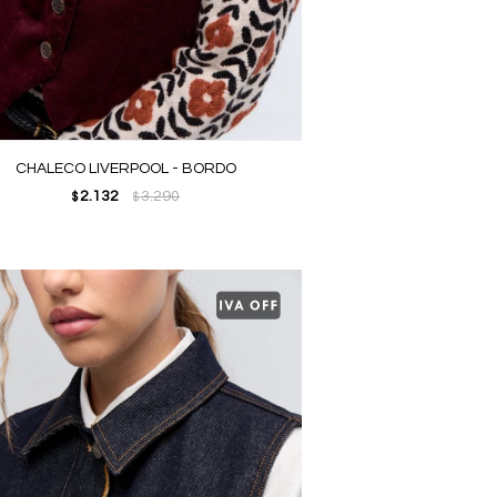
CHALECO LIVERPOOL - BORDO
2.132
3.290
$
$