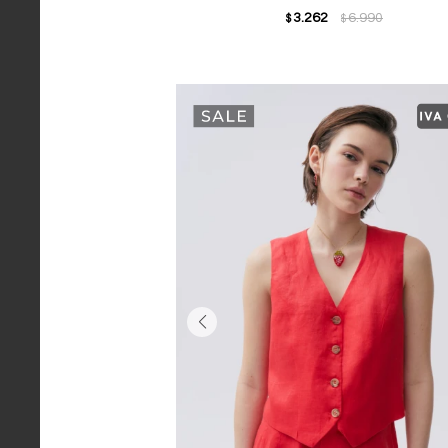
3.262
6.990
$
$