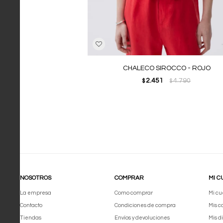
CHALECO SIROCCO - ROJO
2.451
4.790
$
$
NOSOTROS
COMPRAR
MI C
La empresa
Como comprar
Mi cu
Contacto
Condiciones de compra
Mis 
Tiendas
Envíos y devoluciones
Mis d