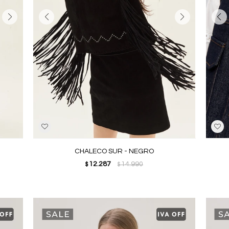
CHALECO SUR - NEGRO
12.287
14.990
$
$