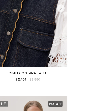
CHALECO SERRA - AZUL
2.451
2.990
$
$