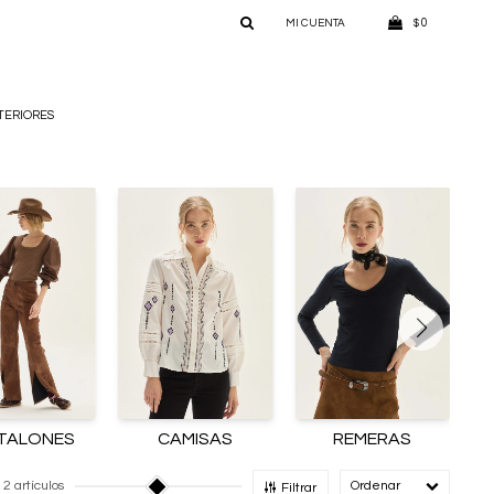
0
$
TERIORES
TALONES
CAMISAS
REMERAS
12 artículos
Recomendado
Filtrar