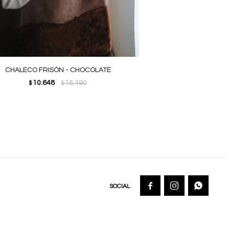
CHALECO FRISÓN - CHOCOLATE
10.648
16.490
$
$


