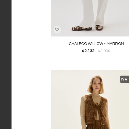
CHALECO WILLOW - MARRON
2.132
3.990
$
$