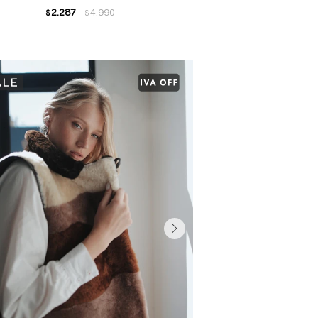
2.287
4.990
$
$