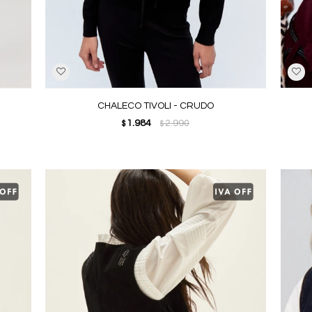
CHALECO TIVOLI - CRUDO
1.984
2.990
$
$