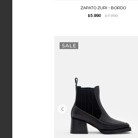
ZAPATO ZURI - BORDO
5.990
7.990
$
$