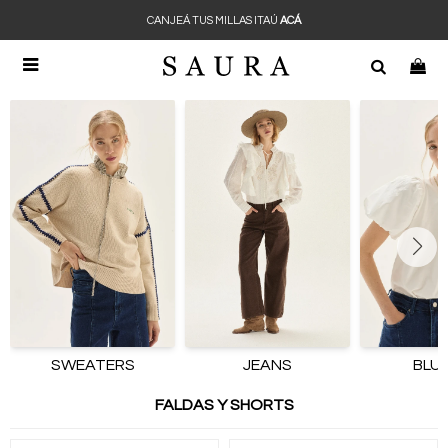
CANJEÁ TUS MILLAS ITAÚ
ACÁ

SWEATERS
JEANS
BLU
FALDAS Y SHORTS