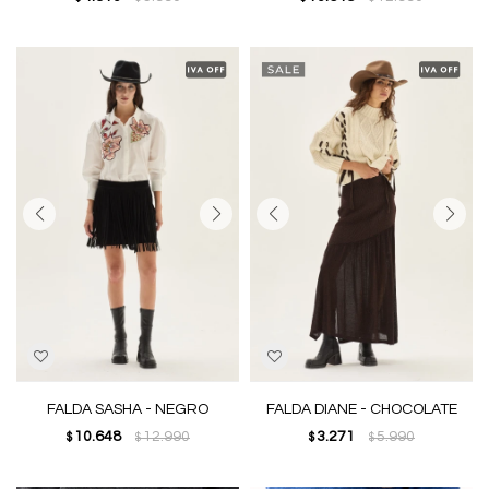
FALDA SASHA - NEGRO
FALDA DIANE - CHOCOLATE
10.648
12.990
3.271
5.990
$
$
$
$