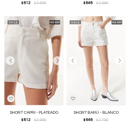
812
3.690
648
2.990
$
$
$
$
SHORT CAPRI - PLATEADO
SHORT BARÚ - BLANCO
812
3.990
648
2.790
$
$
$
$