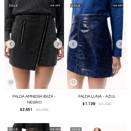
FALDA AMNESIA IBIZA -
FALDA LUNA - AZUL
NEGRO
1.139
4.790
$
$
2.451
3.490
$
$