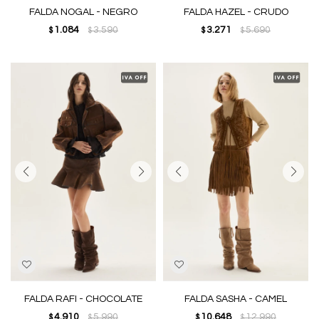
FALDA NOGAL - NEGRO
FALDA HAZEL - CRUDO
1.084
3.590
3.271
5.690
$
$
$
$
FALDA RAFI - CHOCOLATE
FALDA SASHA - CAMEL
4.910
5.990
10.648
12.990
$
$
$
$