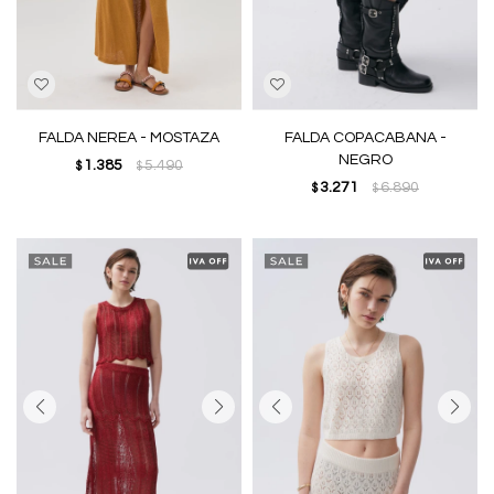
FALDA NEREA - MOSTAZA
FALDA COPACABANA -
NEGRO
1.385
5.490
$
$
3.271
6.890
$
$