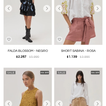
FALDA BLOSSOM - NEGRO
SHORT SABINA - ROSA
2.287
5.990
1.139
3.990
$
$
$
$