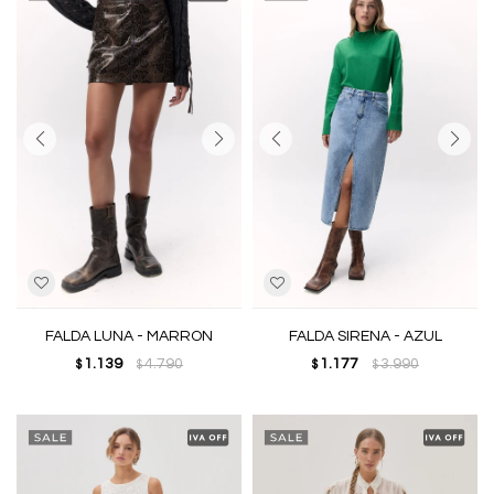
FALDA LUNA - MARRON
FALDA SIRENA - AZUL
1.139
4.790
1.177
3.990
$
$
$
$