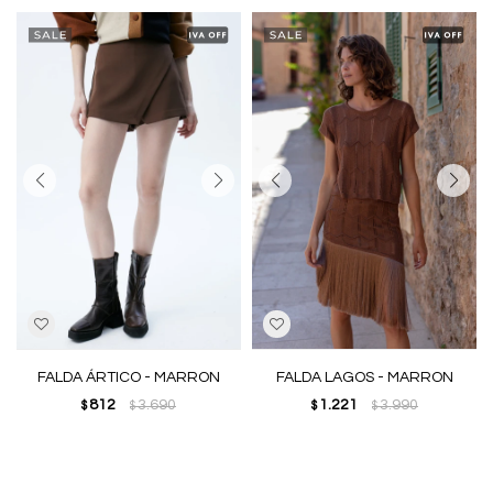
FALDA ÁRTICO - MARRON
FALDA LAGOS - MARRON
812
3.690
1.221
3.990
$
$
$
$