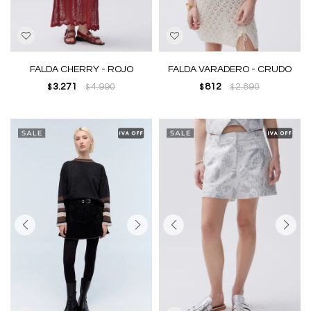
FALDA CHERRY - ROJO
FALDA VARADERO - CRUDO
3.271
4.990
812
2.890
$
$
$
$