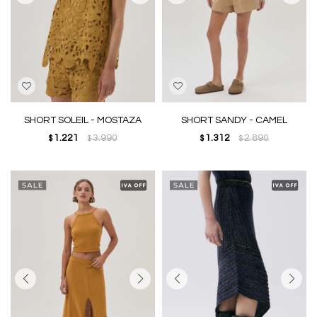
SHORT SOLEIL - MOSTAZA
SHORT SANDY - CAMEL
1.221
3.990
1.312
2.890
$
$
$
$