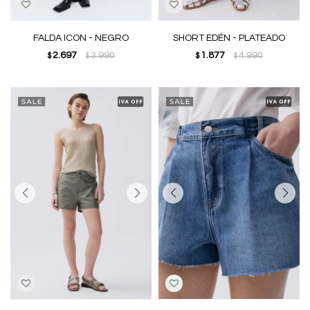
FALDA ICON - NEGRO
SHORT EDÉN - PLATEADO
2.697
3.990
1.877
4.990
$
$
$
$