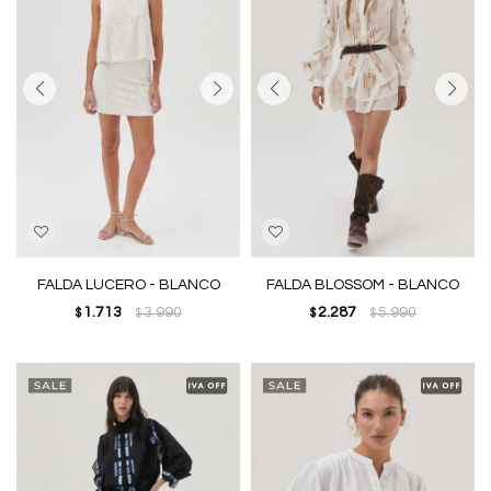
FALDA LUCERO - BLANCO
FALDA BLOSSOM - BLANCO
1.713
3.990
2.287
5.990
$
$
$
$