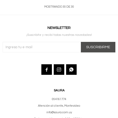
MOSTRANDO
30
DE
30
NEWSLETTER
¡Suscribite y recibí todas nuestras novedades!
SUSCRIBIRME



SAURA
094161774
Atención al cliente, Montevideo
info@saura.com.uy