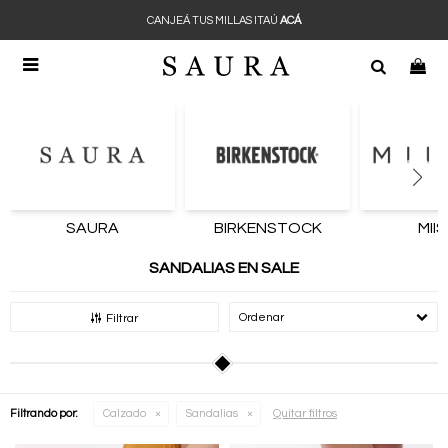
CANJEÁ TUS MILLAS ITAÚ
ACÁ

SAURA
BIRKENSTOCK
MII
SANDALIAS EN SALE
Recomendados
Filtrar
Quitar filtros
Filtrando por:
Calzado
Sandalias