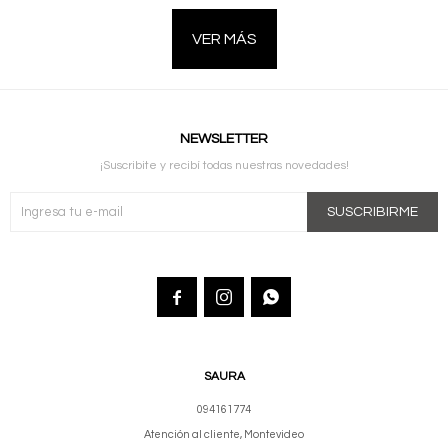
VER MÁS
NEWSLETTER
¡Suscribite y recibí todas nuestras novedades!
SUSCRIBIRME



SAURA
094161774
Atención al cliente, Montevideo