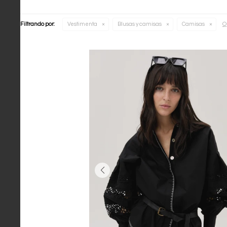
Q
Filtrando por:
Vestimenta
Blusas y camisas
Camisas