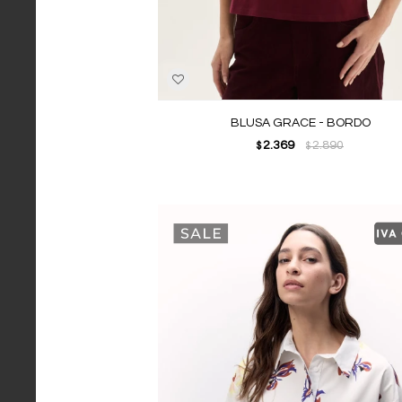
BLUSA GRACE - BORDO
2.369
2.890
$
$