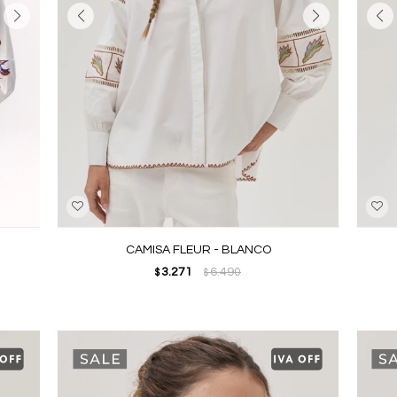
CAMISA FLEUR - BLANCO
3.271
6.490
$
$