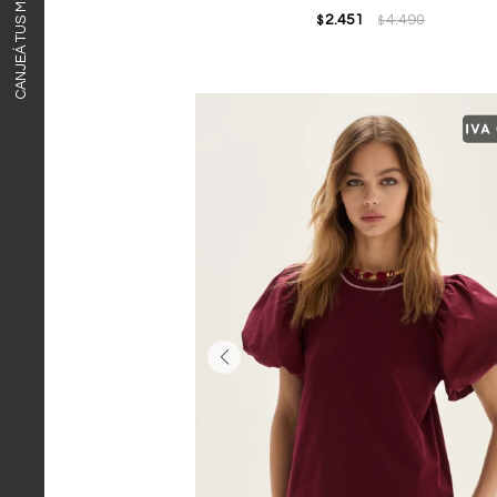
CANJEÁ TUS MILLAS ITAÚ
2.451
4.490
$
$