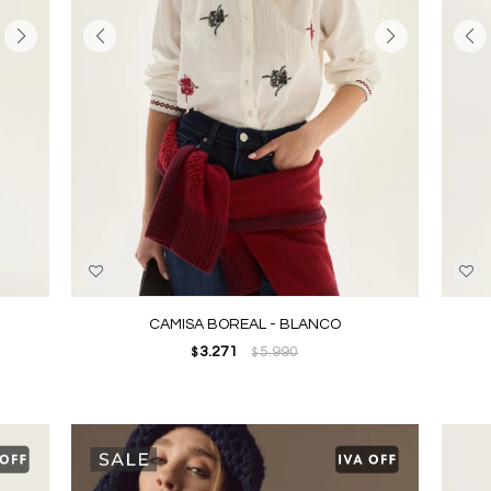
CAMISA BOREAL - BLANCO
3.271
5.990
$
$