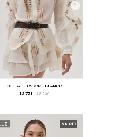
BLUSA BLOSSOM - BLANCO
3.721
6.490
$
$