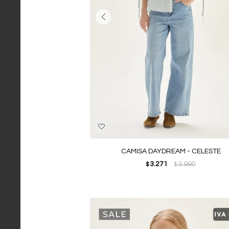
CAMISA DAYDREAM - CELESTE
3.271
3.990
$
$