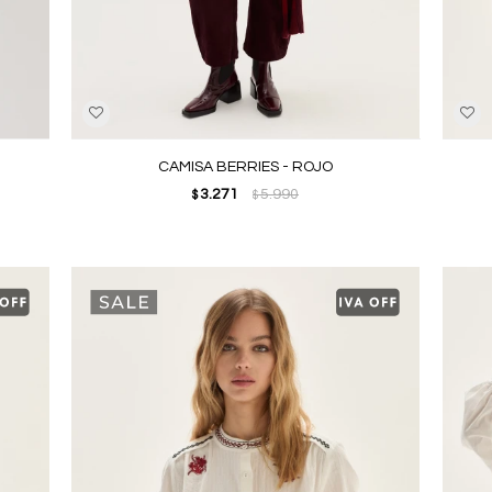
CAMISA BERRIES - ROJO
3.271
5.990
$
$