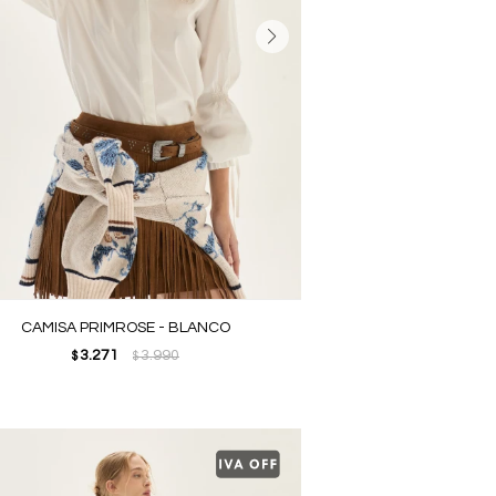
CAMISA PRIMROSE - BLANCO
3.271
3.990
$
$