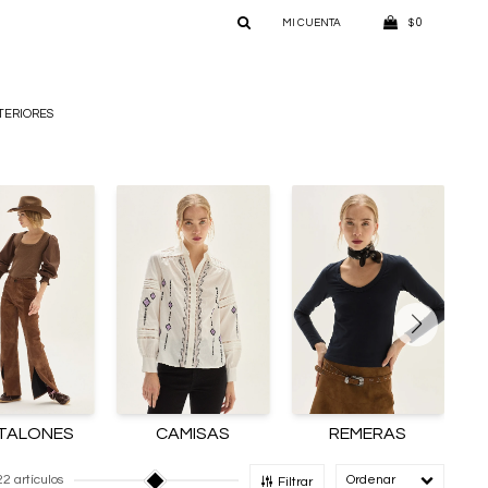
0
$
TERIORES
TALONES
CAMISAS
REMERAS
22 artículos
Recomendado
Filtrar