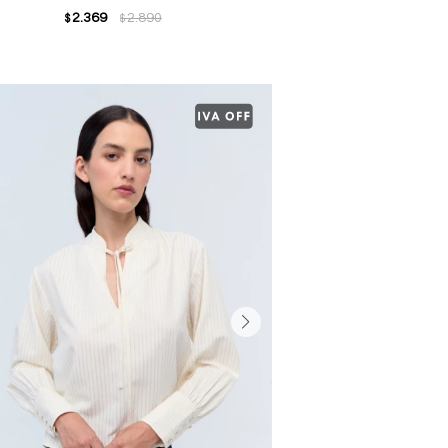
2.369
2.890
$
$