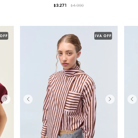
3.271
4.990
$
$