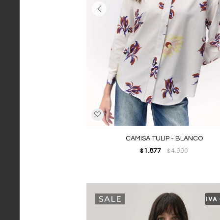
CAMISA TULIP - BLANCO
1.877
4.990
$
$