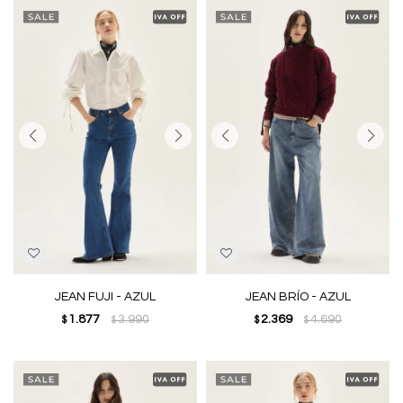
JEAN FUJI - AZUL
JEAN BRÍO - AZUL
1.877
3.990
2.369
4.690
$
$
$
$