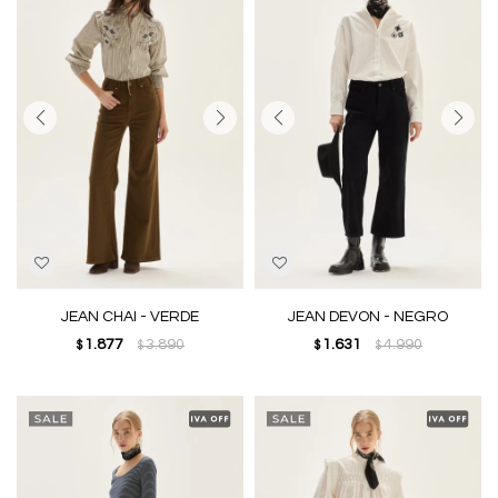
JEAN CHAI - VERDE
JEAN DEVON - NEGRO
1.877
3.890
1.631
4.990
$
$
$
$