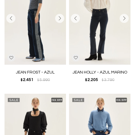
JEAN FROST - AZUL
JEAN HOLLY - AZUL MARINO
2.451
5.990
2.205
3.790
$
$
$
$