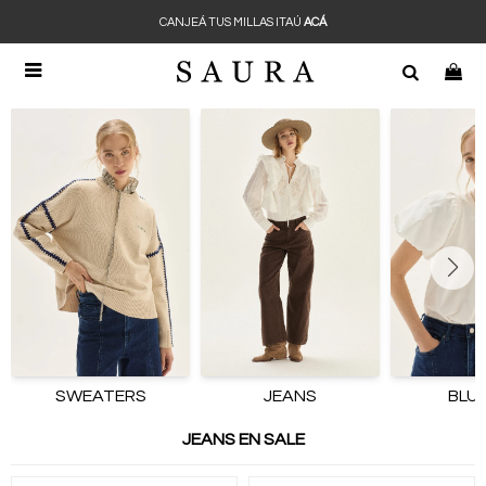
CANJEÁ TUS MILLAS ITAÚ
ACÁ

SWEATERS
JEANS
BLU
JEANS EN SALE