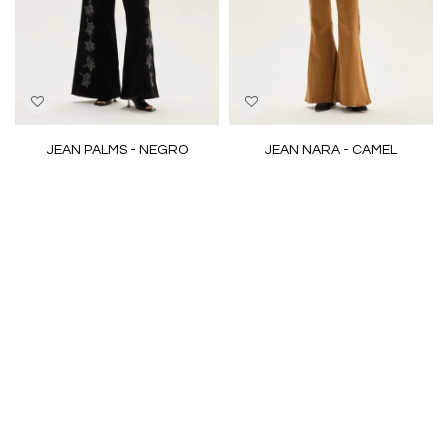
JEAN PALMS - NEGRO
JEAN NARA - CAMEL
3.271
6.490
2.451
4.190
$
$
$
$