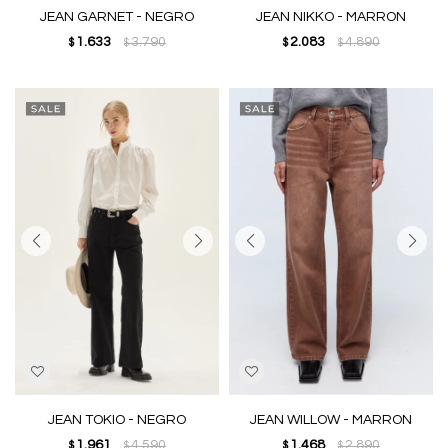
JEAN GARNET - NEGRO
JEAN NIKKO - MARRON
1.633
3.790
2.083
4.890
$
$
$
$
JEAN TOKIO - NEGRO
JEAN WILLOW - MARRON
1.961
4.590
1.468
2.890
$
$
$
$