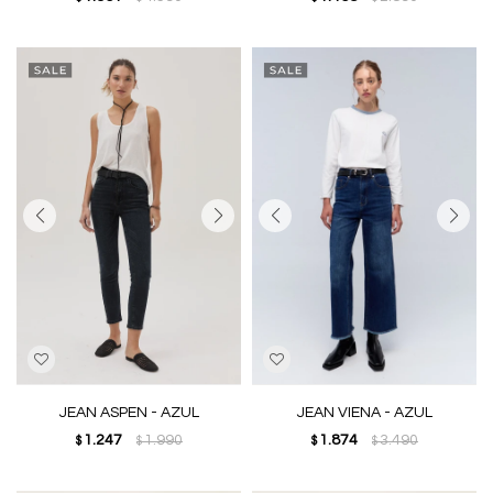
JEAN ASPEN - AZUL
JEAN VIENA - AZUL
1.247
1.990
1.874
3.490
$
$
$
$