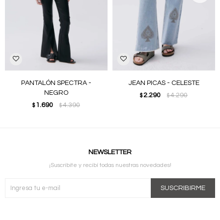
PANTALÓN SPECTRA -
JEAN PICAS - CELESTE
NEGRO
2.290
4.290
$
$
1.690
4.390
$
$
NEWSLETTER
¡Suscribite y recibí todas nuestras novedades!
SUSCRIBIRME