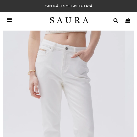
CANJEÁ TUS MILLAS ITAÚ
ACÁ
