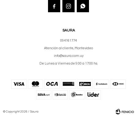



SAURA
094161774
Atención al cliente, Montevideo
info@saura.com.uy
De Lunes a Viernes de 9:00 a 17:00 hs.
© Copyright 2026 / Saura