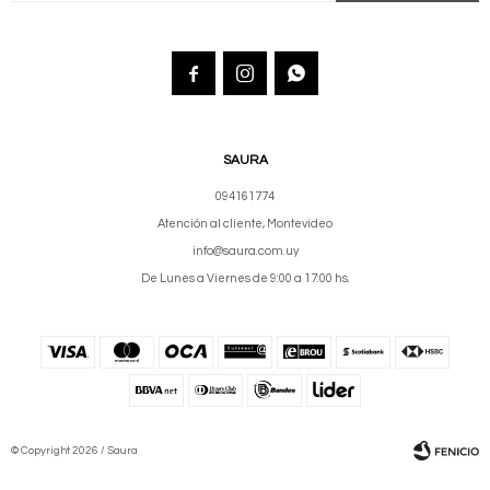



SAURA
094161774
Atención al cliente, Montevideo
info@saura.com.uy
De Lunes a Viernes de 9:00 a 17:00 hs.
© Copyright 2026 / Saura