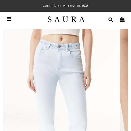
CANJEÁ TUS MILLAS ITAÚ
ACÁ
