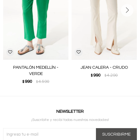
PANTALÓN MEDELLÍN -
JEAN CALERA - CRUDO
VERDE
990
4.290
$
$
990
4.590
$
$
NEWSLETTER
¡Suscribite y recibí todas nuestras novedades!
SUSCRIBIRME