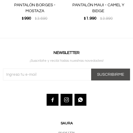
PANTALÓN BORGES -
PANTALÓN MAUI - CAMEL Y
MOSTAZA
BEIGE
990
3.690
1.990
3.990
$
$
$
$
NEWSLETTER
¡Suscribite y recibí todas nuestras novedades!
SUSCRIBIRME



SAURA