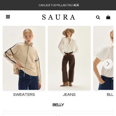
CANJEÁ TUS MILLAS ITAÚ
ACÁ

SWEATERS
JEANS
BLU
BELLY