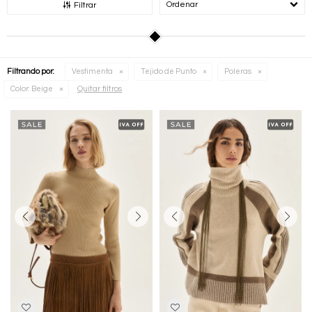
Recomendados
Filtrar
Filtrando por:
Vestimenta
Tejido de Punto
Poleras
Quitar filtros
Color:
Beige