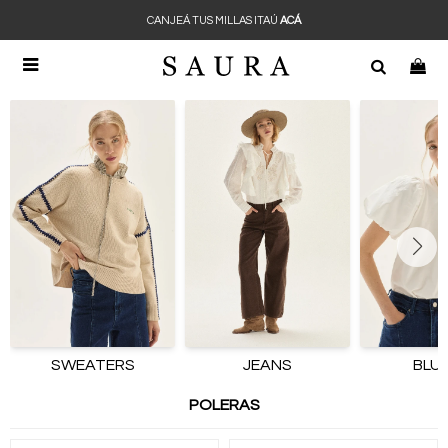
CANJEÁ TUS MILLAS ITAÚ
ACÁ

SWEATERS
JEANS
BLU
POLERAS