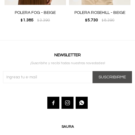
POLERA FOG - BEIGE
POLERA ROSEHILL - BEIGE
1.385
3.390
5.730
8.390
$
$
$
$
NEWSLETTER
¡Suscribite y recibí todas nuestras novedades!
SUSCRIBIRME



SAURA