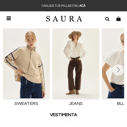
CANJEÁ TUS MILLAS ITAÚ
ACÁ

SWEATERS
JEANS
BLU
VESTIMENTA