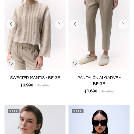
SWEATER MANTIS - BEIGE
PANTALÓN ALGARVE -
BEIGE
3.990
5.990
$
$
1.690
4.990
$
$