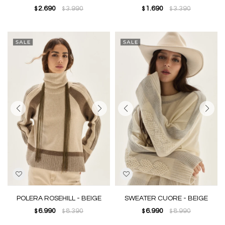
2.690
3.990
1.690
3.390
$
$
$
$
POLERA ROSEHILL - BEIGE
SWEATER CUORE - BEIGE
6.990
8.390
6.990
8.990
$
$
$
$