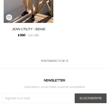
JEAN UTILITY - BEIGE
990
3.190
$
$
MOSTRANDO
19
DE
19
NEWSLETTER
¡Suscribite y recibí todas nuestras novedades!
SUSCRIBIRME