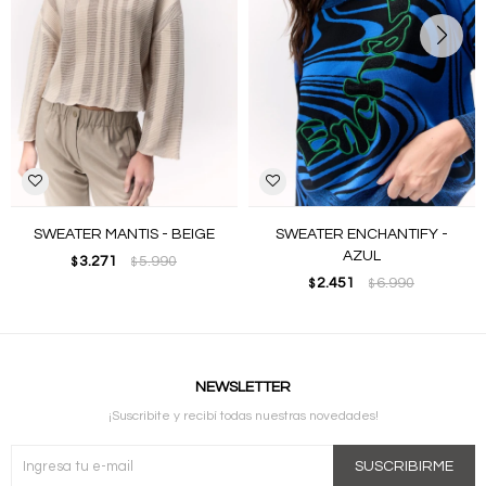
SWEATER MANTIS - BEIGE
SWEATER ENCHANTIFY -
AZUL
3.271
5.990
$
$
2.451
6.990
$
$
NEWSLETTER
¡Suscribite y recibí todas nuestras novedades!
SUSCRIBIRME