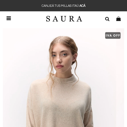
CANJEÁ TUS MILLAS ITAÚ
ACÁ
