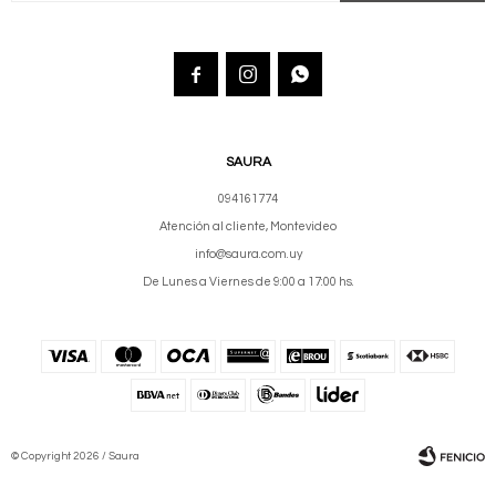



SAURA
094161774
Atención al cliente, Montevideo
info@saura.com.uy
De Lunes a Viernes de 9:00 a 17:00 hs.
© Copyright 2026 / Saura