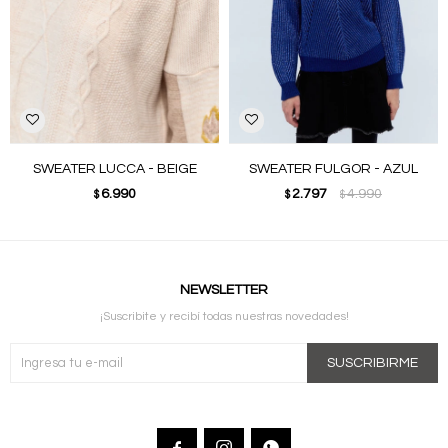
SWEATER LUCCA - BEIGE
SWEATER FULGOR - AZUL
6.990
2.797
4.990
$
$
$
NEWSLETTER
¡Suscribite y recibí todas nuestras novedades!
SUSCRIBIRME


