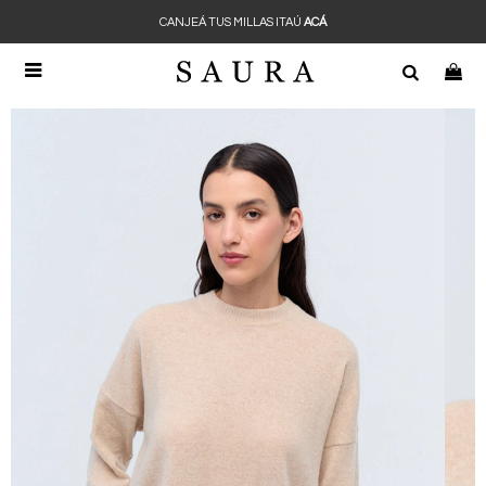
CANJEÁ TUS MILLAS ITAÚ
ACÁ
