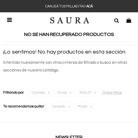
ANJEÁ TUS MILLAS ITAÚ
ACÁ
C

NO SE HAN RECUPERADO PRODUCTOS
¡Lo sentimos! No hay productos en esta sección.
Inténtalo nuevamente con otros criterios de filtrado o busca en otras
secciones de nuestro catálogo.
Quitar filtros
Filtrando por:
Calzado
Mules
Talle 37
Te recomendamos quitar:
Calzado
Mules
NEWSLETTER