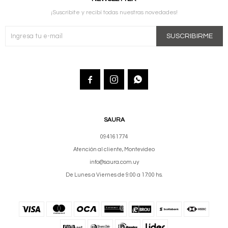
¡Suscribite y recibí todas nuestras novedades!
SUSCRIBIRME



SAURA
094161774
Atención al cliente, Montevideo
info@saura.com.uy
De Lunes a Viernes de 9:00 a 17:00 hs.