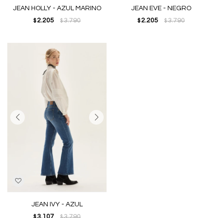
JEAN HOLLY - AZUL MARINO
JEAN EVE - NEGRO
2.205
3.790
2.205
3.790
$
$
$
$
JEAN IVY - AZUL
3.107
3.790
$
$