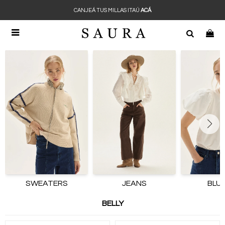
CANJEÁ TUS MILLAS ITAÚ
ACÁ

SWEATERS
JEANS
BLU
BELLY