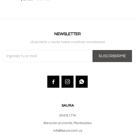
NEWSLETTER
¡Suscribite y recibí todas nuestras novedades!
SUSCRIBIRME



SAURA
094161774
Atención al cliente, Montevideo
info@saura.com.uy