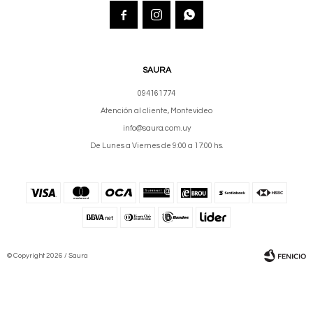



SAURA
094161774
Atención al cliente, Montevideo
info@saura.com.uy
De Lunes a Viernes de 9:00 a 17:00 hs.
© Copyright 2026 / Saura