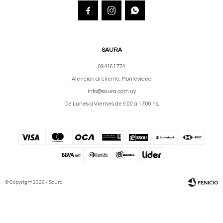



SAURA
094161774
Atención al cliente, Montevideo
info@saura.com.uy
De Lunes a Viernes de 9:00 a 17:00 hs.
© Copyright 2026 / Saura