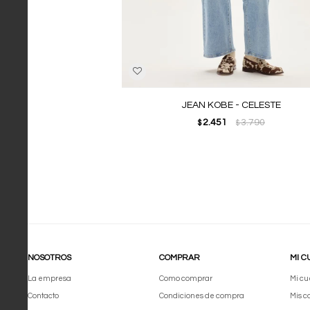
JEAN KOBE - CELESTE
2.451
3.790
$
$
NOSOTROS
COMPRAR
MI C
La empresa
Como comprar
Mi cu
Contacto
Condiciones de compra
Mis 