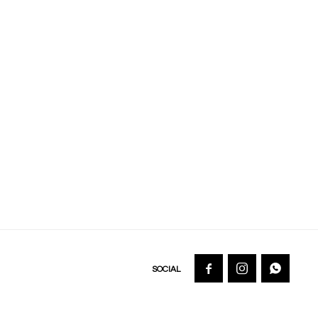


