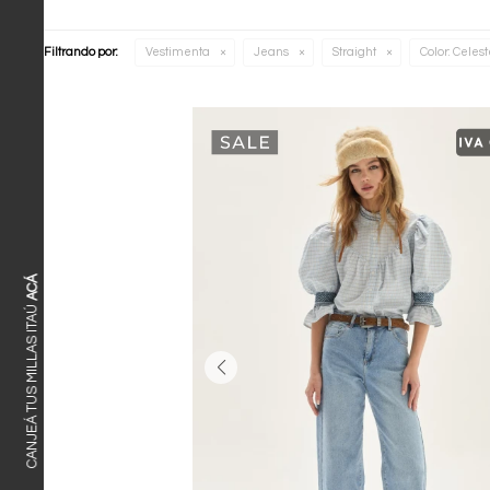
Filtrando por:
Vestimenta
Jeans
Straight
Color:
Celest
ACÁ
CANJEÁ TUS MILLAS ITAÚ