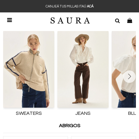
CANJEÁ TUS MILLAS ITAÚ
ACÁ

SWEATERS
JEANS
BLU
ABRIGOS