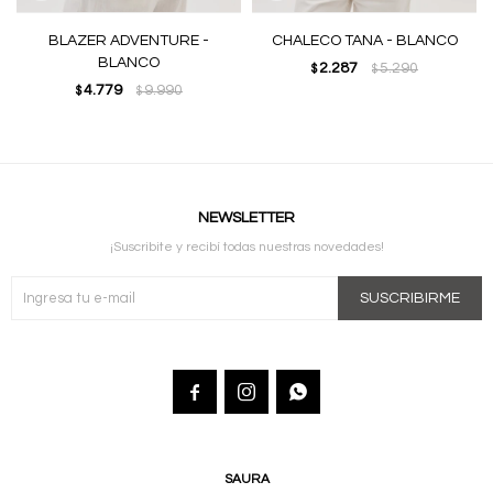
BLAZER ADVENTURE -
CHALECO TANA - BLANCO
BLANCO
2.287
5.290
$
$
4.779
9.990
$
$
NEWSLETTER
¡Suscribite y recibí todas nuestras novedades!
SUSCRIBIRME



SAURA