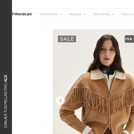
Filtrando por:
Vestimenta
Abrigos
Camperas
Color:
C
ACÁ
CANJEÁ TUS MILLAS ITAÚ