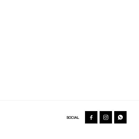


