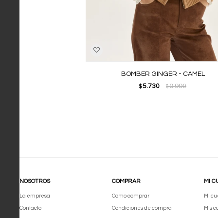
BOMBER GINGER - CAMEL
5.730
9.990
$
$
NOSOTROS
COMPRAR
MI C
La empresa
Como comprar
Mi cu
Contacto
Condiciones de compra
Mis 