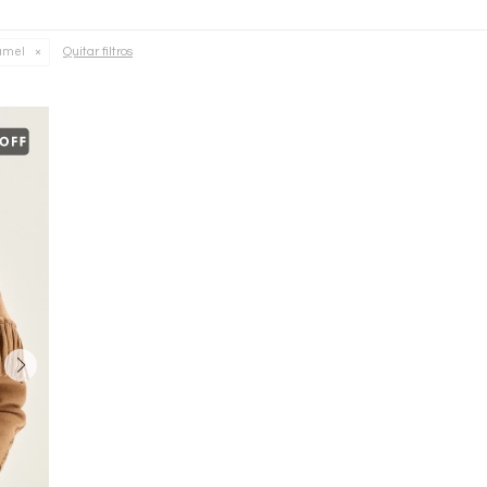
Quitar filtros
amel