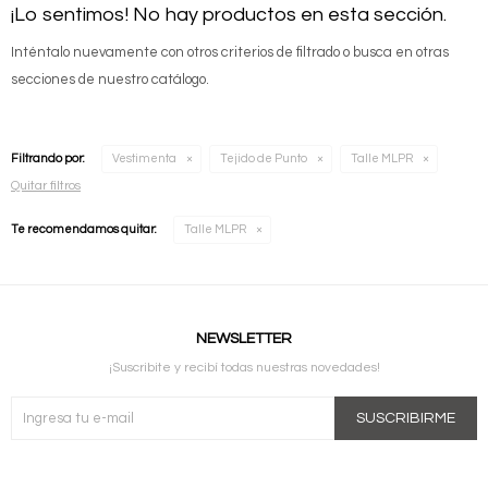
¡Lo sentimos! No hay productos en esta sección.
Inténtalo nuevamente con otros criterios de filtrado o busca en otras
secciones de nuestro catálogo.
Filtrando por:
Vestimenta
Tejido de Punto
Talle MLPR
Quitar filtros
Te recomendamos quitar:
Talle MLPR
NEWSLETTER
¡Suscribite y recibí todas nuestras novedades!
SUSCRIBIRME