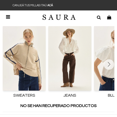
CANJEÁ TUS MILLAS ITAÚ
ACÁ

SWEATERS
JEANS
BLU
NO SE HAN RECUPERADO PRODUCTOS