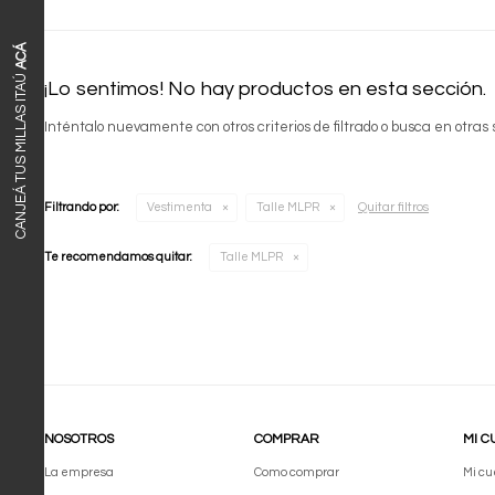
ACÁ
CANJEÁ TUS MILLAS ITAÚ
¡Lo sentimos! No hay productos en esta sección.
Inténtalo nuevamente con otros criterios de filtrado o busca en otras
Quitar filtros
Filtrando por:
Vestimenta
Talle MLPR
Te recomendamos quitar:
Talle MLPR
NOSOTROS
COMPRAR
MI C
La empresa
Como comprar
Mi cu