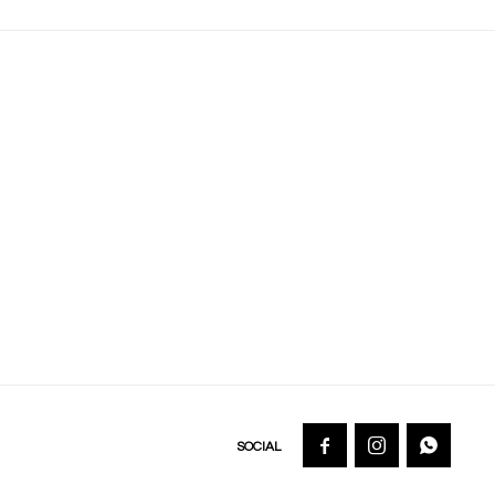


