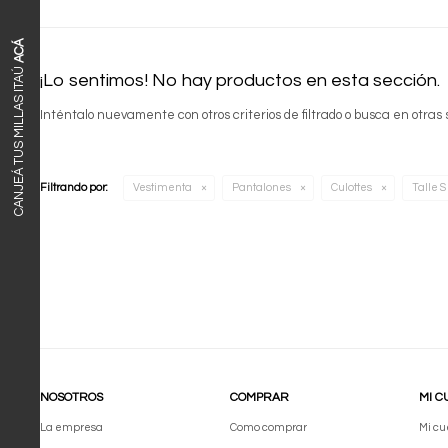
ACÁ
CANJEÁ TUS MILLAS ITAÚ
¡Lo sentimos! No hay productos en esta sección.
Inténtalo nuevamente con otros criterios de filtrado o busca en otras
Filtrando por:
Vestimenta
Pantalones
Culottes
Talle S
NOSOTROS
COMPRAR
MI C
La empresa
Como comprar
Mi cu