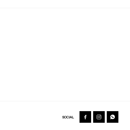


