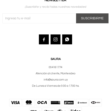
NEWSLETTER
¡Suscribite y recibí todas nuestras novedades!
SUSCRIBIRME



SAURA
094161774
Atención al cliente, Montevideo
info@saura.com.uy
De Lunes a Viernes de 9:00 a 17:00 hs.