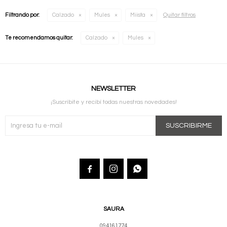
Quitar filtros
Filtrando por:
Calzado
Mules
Miista
Te recomendamos quitar:
Calzado
Mules
NEWSLETTER
¡Suscribite y recibí todas nuestras novedades!
SUSCRIBIRME



SAURA
094161774