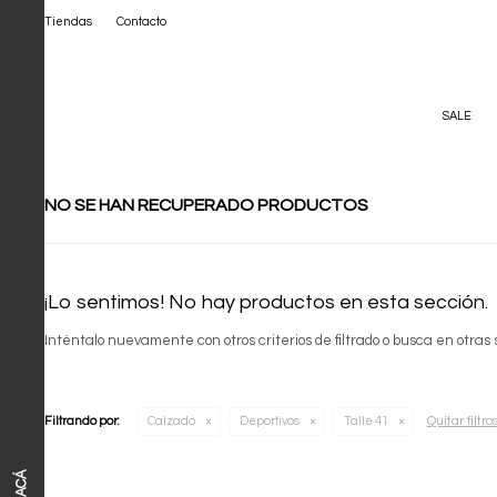
Tiendas
Contacto
SALE
NO SE HAN RECUPERADO PRODUCTOS
¡Lo sentimos! No hay productos en esta sección.
Inténtalo nuevamente con otros criterios de filtrado o busca en otras
Quitar filtro
Filtrando por:
Calzado
Deportivos
Talle 41
ACÁ