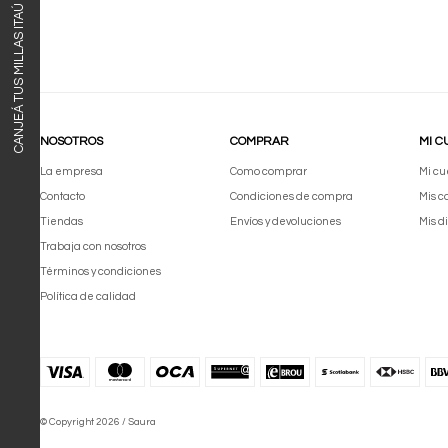
CANJEÁ TUS MILLAS ITAÚ
NOSOTROS
COMPRAR
MI C
La empresa
Como comprar
Mi cu
Contacto
Condiciones de compra
Mis 
Tiendas
Envíos y devoluciones
Mis d
Trabaja con nosotros
Términos y condiciones
Política de calidad
© Copyright 2026 / Saura