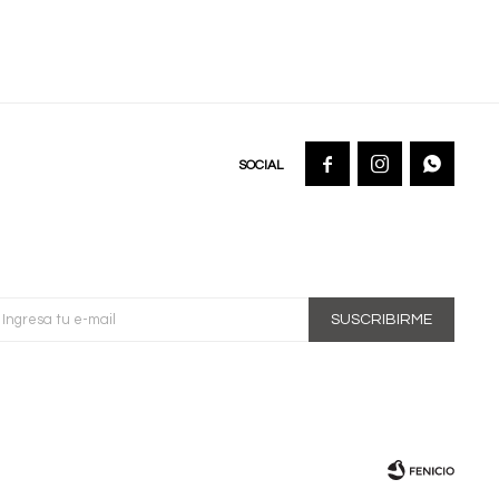



SUSCRIBIRME