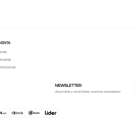
UENTA
enta
compras
irecciones
NEWSLETTER
¡Suscribite y recibí todas nuestras novedades!