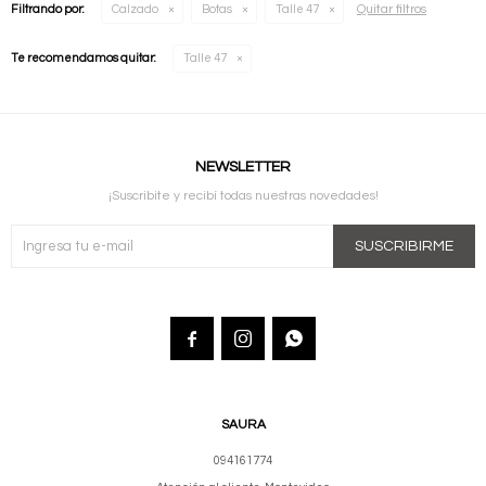
Quitar filtros
Filtrando por:
Calzado
Botas
Talle 47
Te recomendamos quitar:
Talle 47
NEWSLETTER
¡Suscribite y recibí todas nuestras novedades!
SUSCRIBIRME



SAURA
094161774