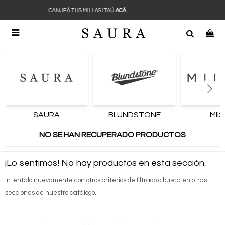
ITAÚ
ACÁ
CANJEÁ TUS MILLAS 

SAURA
BLUNDSTONE
MII
NO SE HAN RECUPERADO PRODUCTOS
¡Lo sentimos! No hay productos en esta sección.
Inténtalo nuevamente con otros criterios de filtrado o busca en otras
secciones de nuestro catálogo.