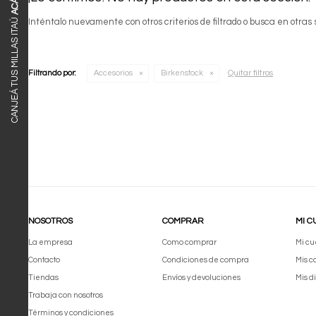
ACÁ
CANJEÁ TUS MILLAS ITAÚ
Inténtalo nuevamente con otros criterios de filtrado o busca en otras
Quitar filtros
Filtrando por:
Accesorios
Birkenstock
NOSOTROS
COMPRAR
MI C
La empresa
Como comprar
Mi cu
Contacto
Condiciones de compra
Mis 
Tiendas
Envíos y devoluciones
Mis d
Trabaja con nosotros
Términos y condiciones