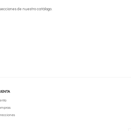
 secciones de nuestro catálogo.
UENTA
enta
compras
irecciones