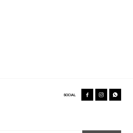


