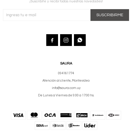
¡Suscribite y recibí todas nuestras novedades!
SUSCRIBIRME



SAURA
094161774
Atención al cliente, Montevideo
info@saura.com.uy
De Lunes a Viernes de 9:00 a 17:00 hs.