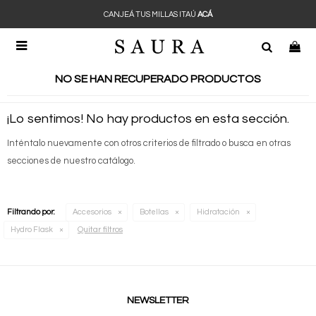
CANJEÁ TUS MILLAS ITAÚ
ACÁ

NO SE HAN RECUPERADO PRODUCTOS
¡Lo sentimos! No hay productos en esta sección.
Inténtalo nuevamente con otros criterios de filtrado o busca en otras
secciones de nuestro catálogo.
Filtrando por:
Accesorios
Botellas
Hidratación
Quitar filtros
Hydro Flask
NEWSLETTER