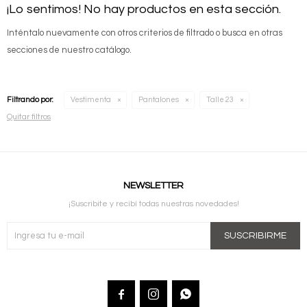
¡Lo sentimos! No hay productos en esta sección.
Inténtalo nuevamente con otros criterios de filtrado o busca en otras
secciones de nuestro catálogo.
Filtrando por:
Vestimenta
Pantalones
Talle 23
Quitar filtros
NEWSLETTER
¡Suscribite y recibí todas nuestras novedades!
SUSCRIBIRME


