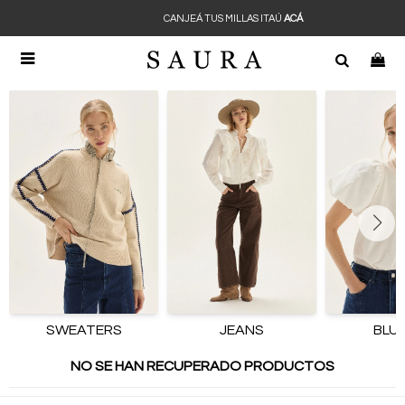
CANJEÁ TUS MILLAS ITAÚ
ACÁ

SWEATERS
JEANS
BLU
NO SE HAN RECUPERADO PRODUCTOS